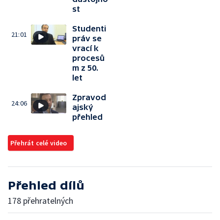
st
Studenti
21:01
práv se
vrací k
procesů
m z 50.
let
Zpravod
24:06
ajský
přehled
Přehrát celé video
Přehled dílů
178 přehratelných