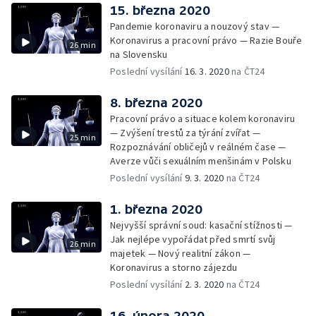
15. března 2020
Pandemie koronaviru a nouzový stav —
Koronavirus a pracovní právo — Razie Bouře
26 min
na Slovensku
Poslední vysílání
16. 3. 2020
na ČT24
8. března 2020
Pracovní právo a situace kolem koronaviru
— Zvýšení trestů za týrání zvířat —
25 min
Rozpoznávání obličejů v reálném čase —
Averze vůči sexuálním menšinám v Polsku
Poslední vysílání
9. 3. 2020
na ČT24
1. března 2020
Nejvyšší správní soud: kasační stížnosti —
Jak nejlépe vypořádat před smrtí svůj
26 min
majetek — Nový realitní zákon —
Koronavirus a storno zájezdu
Poslední vysílání
2. 3. 2020
na ČT24
16. února 2020