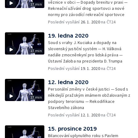
věznice v obci — Dopady brexitu v praxi —
27 min
Rekreační užívání drog sportovci a nové
normy pro závodící rekreační sportovce
Poslední vysílání
26. 1. 2020
na ČT24
19. ledna 2020
Soud s vrahy J. Kuciaka a dopady na
slovenský justiční systém — H. Válková
27 min
nadále zmocněnkyní pro lidská práva —
Ústavní žaloba na prezidenta D. Trumpa
Poslední vysílání
19. 1. 2020
na ČT24
12. ledna 2020
Personální změny v české justici — Soud s
někdejší pražským imámem obžalovaným z
27 min
podpory terorismu — Rekodifikace
Stavebního zákona
Poslední vysílání
12. 1. 2020
na ČT24
15. prosince 2019
Bilancování uplynulého roku s Pavlem