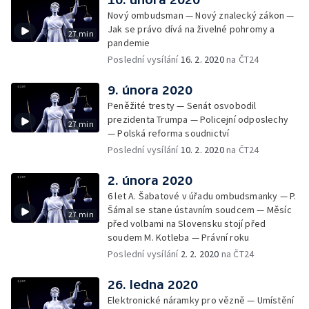
Nový ombudsman — Nový znalecký zákon —
Jak se právo dívá na živelné pohromy a
27 min
pandemie
Poslední vysílání
16. 2. 2020
na ČT24
9. února 2020
Peněžité tresty — Senát osvobodil
prezidenta Trumpa — Policejní odposlechy
27 min
— Polská reforma soudnictví
Poslední vysílání
10. 2. 2020
na ČT24
2. února 2020
6 let A. Šabatové v úřadu ombudsmanky — P.
Šámal se stane ústavním soudcem — Měsíc
27 min
před volbami na Slovensku stojí před
soudem M. Kotleba — Právní roku
Poslední vysílání
2. 2. 2020
na ČT24
26. ledna 2020
Elektronické náramky pro vězně — Umístění