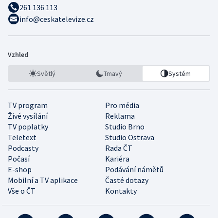
261 136 113
info@ceskatelevize.cz
Vzhled
Světlý
Tmavý
Systém
TV program
Pro média
Živé vysílání
Reklama
TV poplatky
Studio Brno
Teletext
Studio Ostrava
Podcasty
Rada ČT
Počasí
Kariéra
E-shop
Podávání námětů
Mobilní a TV aplikace
Časté dotazy
Vše o ČT
Kontakty