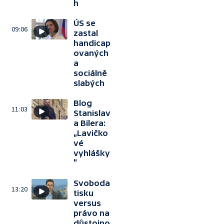
h
ÚS se
09:06
zastal
handicap
ovaných
a
sociálně
slabých
Blog
11:03
Stanislav
a Bilera:
„Lavičko
vé
vyhlášky
“
Svoboda
13:20
tisku
versus
právo na
důstojno