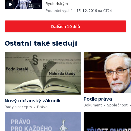
Rychetským
26 min
Poslední vysílání
15. 12. 2019
na ČT24
Dalších 10 dílů
Ostatní také sledují
Podle práva
Nový občanský zákoník
Dokument
Společnost
Rady a recepty
Právo