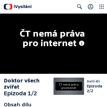
Close
Search
ČT nemá práva 
pro internet
Doktor všech
Další díl
ČT nemá práva
zvířat
Epizoda
pro internet
2/2
Epizoda 1/2
Obsah dílu