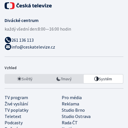
Divácké centrum
každý všední den:
8:00—16:00 hodin
261 136 113
info@ceskatelevize.cz
Vzhled
Světlý
Tmavý
Systém
TV program
Pro média
Živé vysílání
Reklama
TV poplatky
Studio Brno
Teletext
Studio Ostrava
Podcasty
Rada ČT