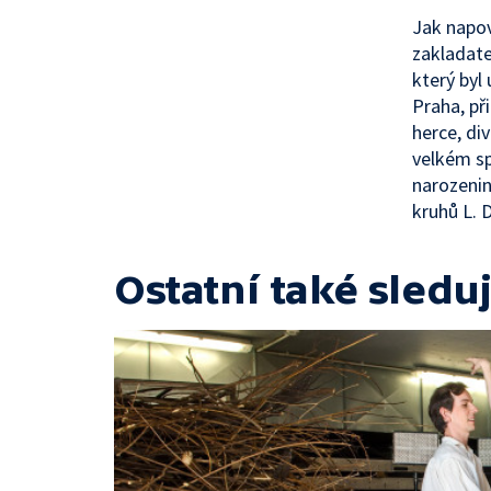
Jak napov
zakladat
který byl
Praha, př
herce, di
velkém s
narozenin
kruhů L. D
Ostatní také sleduj