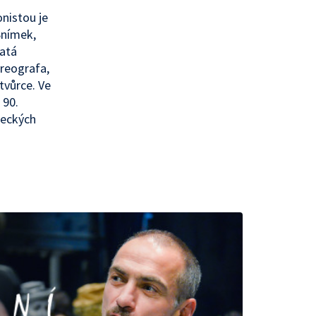
nistou je
Snímek,
latá
oreografa,
tvůrce. Ve
 90.
leckých