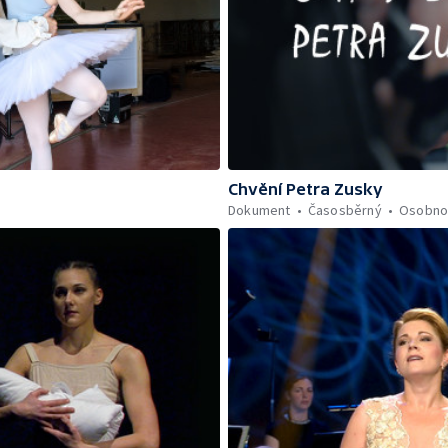
Chvění Petra Zusky
Dokument
Časosběrný
Osobno