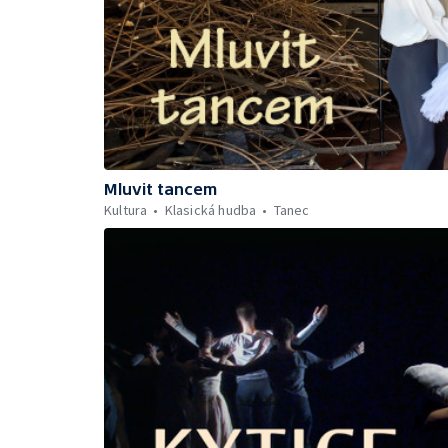
Mluvit tancem
Kultura
Klasická hudba
Tanec