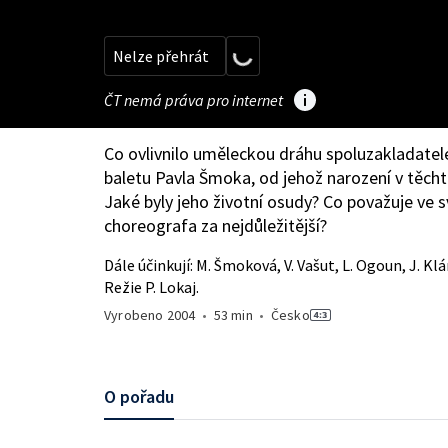
Nelze přehrát
ČT nemá práva pro internet
Co ovlivnilo uměleckou dráhu spoluzakladate
baletu Pavla Šmoka, od jehož narození v těcht
Jaké byly jeho životní osudy? Co považuje ve s
choreografa za nejdůležitější?
Dále účinkují: M. Šmoková, V. Vašut, L. Ogoun, J. Klár,
Režie P. Lokaj.
Vyrobeno
2004
•
53 min
•
Česko
O pořadu