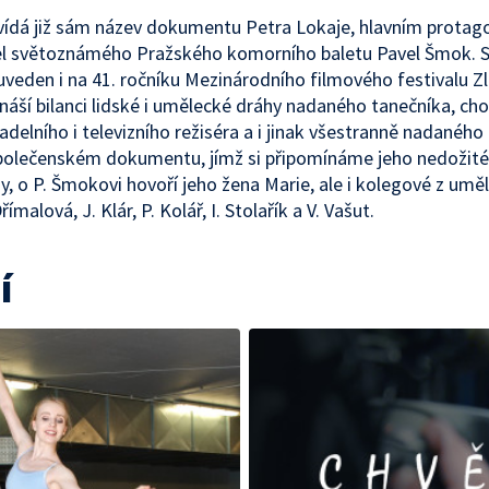
ídá již sám název dokumentu Petra Lokaje, hlavním protago
el světoznámého Pražského komorního baletu Pavel Šmok. 
 uveden i na 41. ročníku Mezinárodního filmového festivalu Z
ináší bilanci lidské i umělecké dráhy nadaného tanečníka, ch
vadelního i televizního režiséra a i jinak všestranně nadaného 
polečenském dokumentu, jímž si připomínáme jeho nedožité
y, o P. Šmokovi hovoří jeho žena Marie, ale i kolegové z umě
římalová, J. Klár, P. Kolář, I. Stolařík a V. Vašut.
í