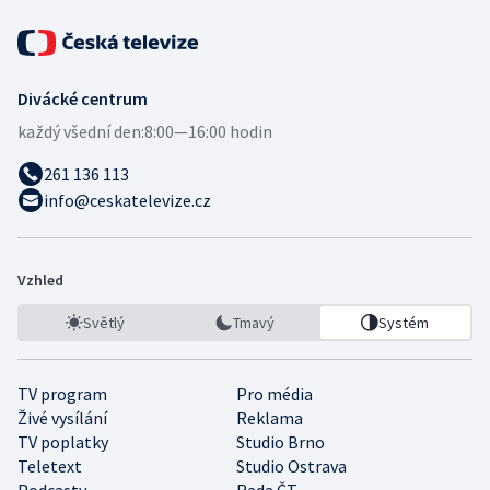
Divácké centrum
každý všední den:
8:00—16:00 hodin
261 136 113
info@ceskatelevize.cz
Vzhled
Světlý
Tmavý
Systém
TV program
Pro média
Živé vysílání
Reklama
TV poplatky
Studio Brno
Teletext
Studio Ostrava