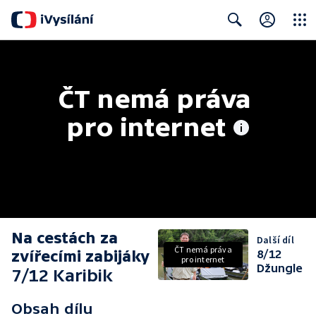
Close
Search
ČT nemá práva 
pro internet
Na cestách za
Další díl
ČT nemá práva
zvířecími zabijáky
8/12
pro internet
Džungle
7/12 Karibik
Obsah dílu