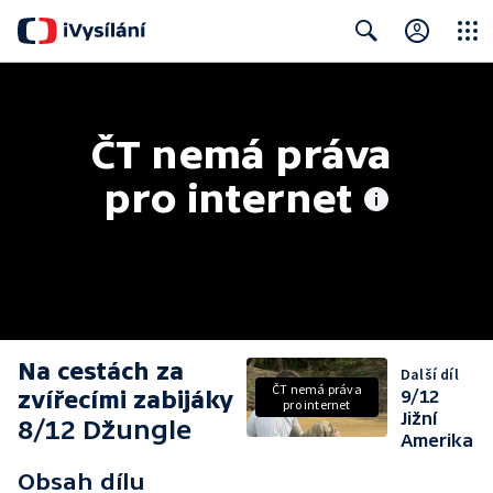
Close
Search
ČT nemá práva 
pro internet
Na cestách za
Další díl
ČT nemá práva
zvířecími zabijáky
9/12
pro internet
Jižní
8/12 Džungle
Amerika
Obsah dílu