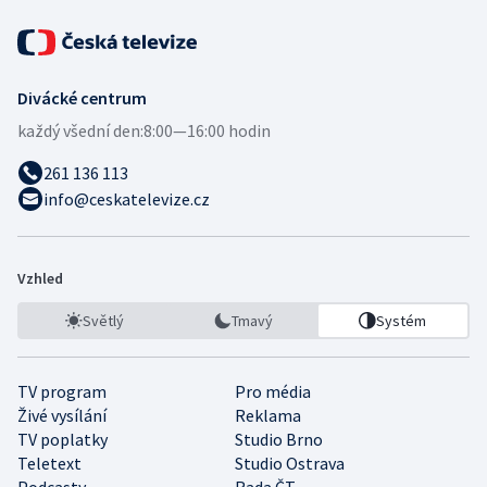
Divácké centrum
každý všední den:
8:00—16:00 hodin
261 136 113
info@ceskatelevize.cz
Vzhled
Světlý
Tmavý
Systém
TV program
Pro média
Živé vysílání
Reklama
TV poplatky
Studio Brno
Teletext
Studio Ostrava