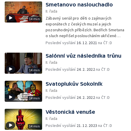
Smetanovo naslouchadlo
II. řada
Zábavný seriál pro děti o zajímavých
14 min
exponátech z českých muzeí a jejich
pozoruhodných příbězích. Bedřich Smetana
o sluch nepřišel posloucháním ukřičené
hudby, ale kvůli jiné mladické nerozvážnosti.
Poslední vysílání
16. 12. 2021
na ČT :D
Příběh o tom, že i slavní skladatelé můžou
být jako děti pěkní rošťáci, že i skvělá opera
Salónní vůz následníka trůnu
může narazit na nepochopení a že i ten
II. řada
nejlepší umělec se nezavděčí všem.
Poslední vysílání
24. 2. 2022
na ČT :D
14 min
Svatoplukův Sokolník
II. řada
Poslední vysílání
24. 2. 2022
na ČT :D
14 min
Věstonická venuše
II. řada
Poslední vysílání
21. 12. 2023
na ČT :D
14 min