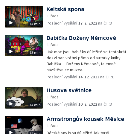
Keltská spona
II. řada
Poslední vysílání
17. 2. 2022
na ČT :D
14 min
Babička Boženy Němcové
II. řada
Jak moc jsou babičky důležité se tentokrát
13 min
dozví pan vrátný přímo od autorky knihy
Babička — Boženy Němcové, tajemné
návštěvnice muzea.
Poslední vysílání
14. 12. 2023
na ČT :D
Husova světnice
II. řada
Poslední vysílání
10. 2. 2022
na ČT :D
14 min
Armstrongův kousek Měsíce
II. řada
Dětské sny jsou důležité, jak tvrdí
14 min