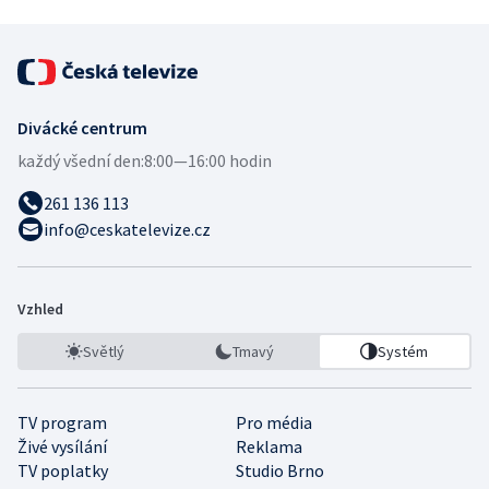
Divácké centrum
každý všední den:
8:00—16:00 hodin
261 136 113
info@ceskatelevize.cz
Vzhled
Světlý
Tmavý
Systém
TV program
Pro média
Živé vysílání
Reklama
TV poplatky
Studio Brno