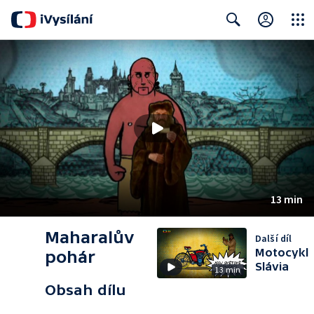
Close
Search
13 min
Maharalův
Další díl
Motocykl
pohár
Slávia
13 min
Obsah dílu