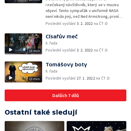
i nečekaný návštěvník, který se v muzeu
objeví. Tento sympaťák v uniformě NASA
není nikdo jiný, než Neil Armstrong, první
člověk, který vstoupil na Měsíc.
Poslední vysílání
3. 2. 2022
na ČT :D
Císařův meč
II. řada
Poslední vysílání
3. 2. 2022
na ČT :D
13 min
Tomášovy boty
II. řada
Poslední vysílání
27. 1. 2022
na ČT :D
13 min
Dalších 7 dílů
Ostatní také sledují