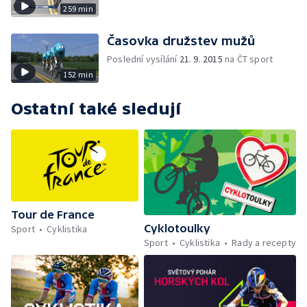
259 min
Časovka družstev mužů
Poslední vysílání
21. 9. 2015
na ČT sport
152 min
Ostatní také sledují
Tour de France
Cyklotoulky
Sport
Cyklistika
Sport
Cyklistika
Rady a recepty