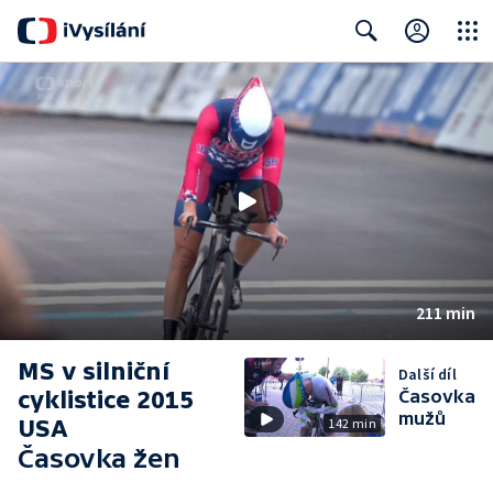
Close
Search
211 min
MS v silniční
Další díl
cyklistice 2015
Časovka
mužů
USA
142 min
Časovka žen