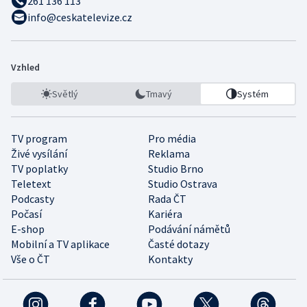
261 136 113
info@ceskatelevize.cz
Vzhled
Světlý
Tmavý
Systém
TV program
Pro média
Živé vysílání
Reklama
TV poplatky
Studio Brno
Teletext
Studio Ostrava
Podcasty
Rada ČT
Počasí
Kariéra
E-shop
Podávání námětů
Mobilní a TV aplikace
Časté dotazy
Vše o ČT
Kontakty