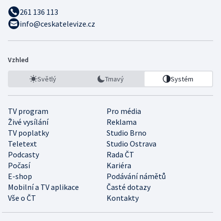
261 136 113
info@ceskatelevize.cz
Vzhled
Světlý
Tmavý
Systém
TV program
Pro média
Živé vysílání
Reklama
TV poplatky
Studio Brno
Teletext
Studio Ostrava
Podcasty
Rada ČT
Počasí
Kariéra
E-shop
Podávání námětů
Mobilní a TV aplikace
Časté dotazy
Vše o ČT
Kontakty