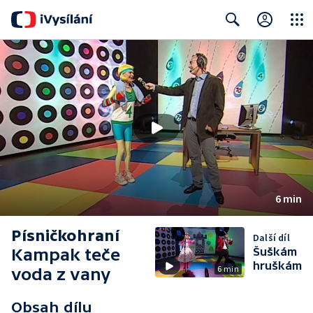
Close
Search
6 min
Písničkohraní
Další díl
Kampak teče
Šuškám
hruškám
6 min
voda z vany
Obsah dílu