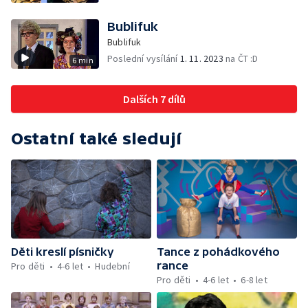
Bublifuk
Bublifuk
Poslední vysílání
1. 11. 2023
na ČT :D
6 min
Dalších 7 dílů
Ostatní také sledují
Děti kreslí písničky
Tance z pohádkového
rance
Pro děti
4-6 let
Hudební
Pro děti
4-6 let
6-8 let