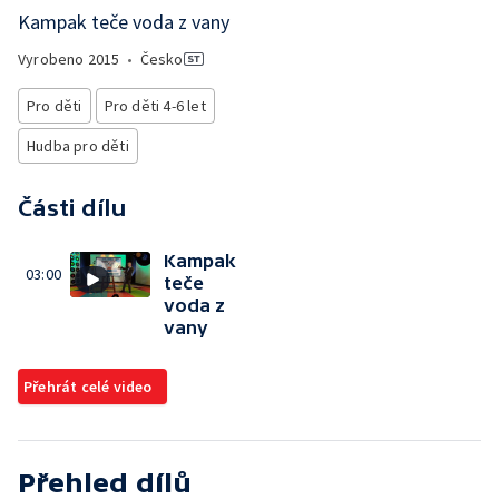
Kampak teče voda z vany
Vyrobeno
2015
•
Česko
Pro děti
Pro děti 4-6 let
Hudba pro děti
Části dílu
Kampak
03:00
teče
voda z
vany
Přehrát celé video
Přehled dílů