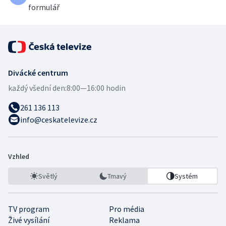
formulář
Divácké centrum
každý všední den:
8:00—16:00 hodin
261 136 113
info@ceskatelevize.cz
Vzhled
Světlý
Tmavý
Systém
TV program
Pro média
Živé vysílání
Reklama