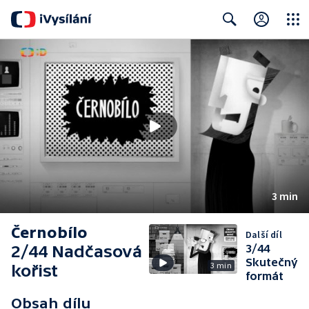
Close
Search
3 min
Černobílo
Další díl
2/44 Nadčasová
3/44
Skutečný
3 min
kořist
formát
Obsah dílu