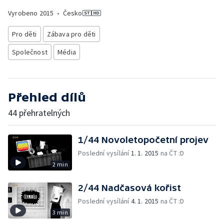
Vyrobeno
2015
•
Česko
Pro děti
Zábava pro děti
Společnost
Média
Přehled dílů
44 přehratelných
1/44 Novoletopočetní projev
Poslední vysílání
1. 1. 2015
na ČT :D
2 min
2/44 Nadčasová kořist
Poslední vysílání
4. 1. 2015
na ČT :D
3 min