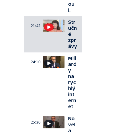
ou
I.
Str
21:42
učn
é
zpr
ávy
Mili
24:10
ard
y
na
ryc
hlý
int
ern
et
No
25:36
vel
a