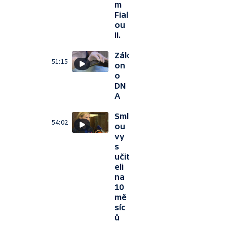
m
Fial
ou
II.
Zák
51:15
on
o
DN
A
Sml
54:02
ou
vy
s
učit
eli
na
10
mě
síc
ů