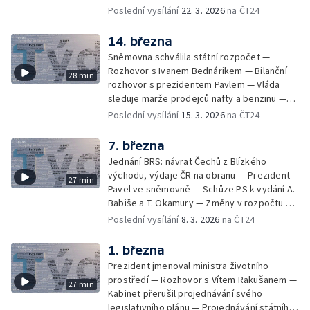
Kritika Hradu k obranným výdajům a účast
Poslední vysílání
22. 3. 2026
na ČT24
prezidenta na summitu NATO — Z
výborového týdne v Senátu
14. března
Sněmovna schválila státní rozpočet —
Rozhovor s Ivanem Bednárikem — Bilanční
28 min
rozhovor s prezidentem Pavlem — Vláda
sleduje marže prodejců nafty a benzinu —
Návrh zrušení korespondenční volby —
Poslední vysílání
15. 3. 2026
na ČT24
Poslanci v krojích — Důchodová reforma
7. března
Jednání BRS: návrat Čechů z Blízkého
východu, výdaje ČR na obranu — Prezident
27 min
Pavel ve sněmovně — Schůze PS k vydání A.
Babiše a T. Okamury — Změny v rozpočtu —
Volební program poslanců — Rozhovor s
Poslední vysílání
8. 3. 2026
na ČT24
Igorem Červeným — Ze Senátu: odklad
superdávky, volby do zastupitelstev obcí
1. března
Prezident jmenoval ministra životního
prostředí — Rozhovor s Vítem Rakušanem —
27 min
Kabinet přerušil projednávání svého
legislativního plánu — Projednávání státního