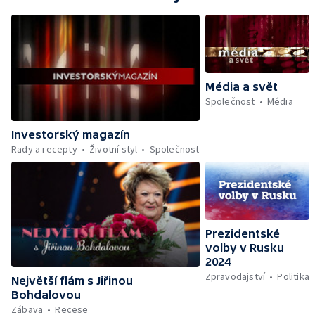
platů ve veřejném sektoru
Média a svět
Společnost
Média
Investorský magazín
Rady a recepty
Životní styl
Společnost
Prezidentské
volby v Rusku
2024
Zpravodajství
Politika
Největší flám s Jiřinou
Bohdalovou
Zábava
Recese