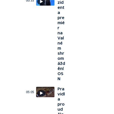
00:35
zid
ent
a
pre
mié
r
na
Val
né
m
shr
om
ážd
ění
OS
N
Pra
05:05
vidl
a
pro
ud