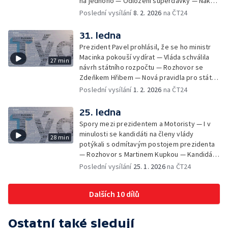
na jednoho — Odložení superdávky — Nákup
letounů F-35 — Státní rozpočet v lednu —
Poslední vysílání
8. 2. 2026
na ČT24
Obměny v poslaneckém klubu ODS — M.
Kuba oznámil vznik nového hnutí Naše Česko
31. ledna
— Loni ministři, dnes řadoví poslanci
Prezident Pavel prohlásil, že se ho ministr
Macinka pokouší vydírat — Vláda schválila
27 min
návrh státního rozpočtu — Rozhovor se
Zdeňkem Hřibem — Nová pravidla pro státní
úředníky
Poslední vysílání
1. 2. 2026
na ČT24
25. ledna
Spory mezi prezidentem a Motoristy — I v
minulosti se kandidáti na členy vlády
28 min
potýkali s odmítavým postojem prezidenta
— Rozhovor s Martinem Kupkou — Kandidáti
na ombudsmana — Doporučení k vydání A.
Poslední vysílání
25. 1. 2026
na ČT24
Babiše a T. Okamury k trestnímu stíhání —
Výsledky celostátního fóra Pirátů —
Dalších 10 dílů
Rozhovor s Martinem Kupkou — Unijní
summit v Bruselu a dohoda o Grónsku —
Postoj prezidenta k budoucí kandidatuře —
Ostatní také sledují
Zemřela Květoslava Kořínková — Navýšení