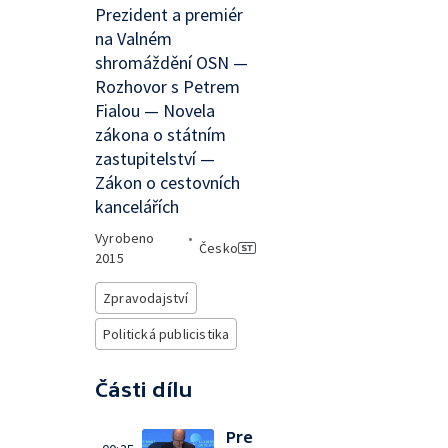
Prezident a premiér
na Valném
shromáždění OSN —
Rozhovor s Petrem
Fialou — Novela
zákona o státním
zastupitelství —
Zákon o cestovních
kancelářích
Vyrobeno
•
Česko
2015
Zpravodajství
Politická publicistika
Části dílu
Pre