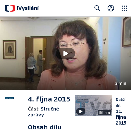
Close
Search
3 min
4. října 2015
Další
díl
Část:
Stručné
11.
56 min
zprávy
října
2015
Obsah dílu