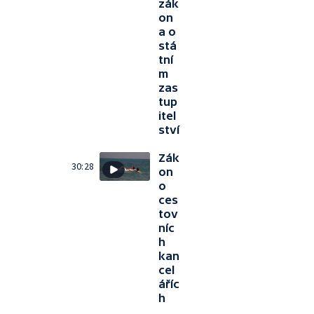
zák
on
a o
stá
tní
m
zas
tup
itel
ství
Zák
30:28
on
o
ces
tov
níc
h
kan
cel
áříc
h