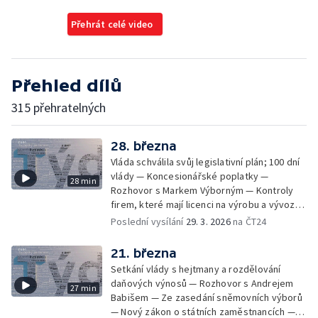
Přehrát celé video
Přehled dílů
315 přehratelných
28. března
Vláda schválila svůj legislativní plán; 100 dní
vlády — Koncesionářské poplatky —
28 min
Rozhovor s Markem Výborným — Kontroly
firem, které mají licenci na výrobu a vývoz
vojenského materiálu — Bezpečnost
Poslední vysílání
29. 3. 2026
na ČT24
tématem ve Sněmovně — Zasedání české a
slovenské vlády — Poslanci nezvolili
21. března
posledního místopředsedu sněmovny —
Setkání vlády s hejtmany a rozdělování
Návrh na uzákonění Dne české vlajky —
daňových výnosů — Rozhovor s Andrejem
27 min
Vyšetřovací komise ke kauze Dozimetr —
Babišem — Ze zasedání sněmovních výborů
Premiér navštívil Ministerstvo obrany
— Nový zákon o státních zaměstnancích —