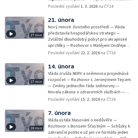
rozpočtu — SZIF má zahájit vymáhání dotací
Poslední vysílání
1. 3. 2026
na ČT24
od Agrofertu — Veřejné slyšení na téma
bezpečnosti v Senátu — Odklad superdávky
21. února
Nový ministr životního prostředí — Vláda
představila hospodářskou strategii —
27 min
Zvláštní dlouhodobý pobyt pro ukrajinské
uprchlíky — Rozhovor s Matějem Ondřejem
Havlem — Nevydání A. Babiše a T. Okamury k
Poslední vysílání
22. 2. 2026
na ČT24
trestnímu stíhání — Snížení rozpočtu
prezidentské kanceláře — Tři sněmovní
14. února
výbory si volily své předsedy — Prezident
Vláda zrušila NERV a sněmovna projednává
na návštěvě Prahy — Zákon o sociálně-
rozpočet — Rozhovor s Jeronýmem Tejcem
27 min
zdravotním pomezí čeká pravděpodobně
— Změny jednacího řádu sněmovny —
novela
Novela zákona o zdravotních službách —
Platnost jednodenní dálniční známky —
Poslední vysílání
15. 2. 2026
na ČT24
Neoprávněná činnost pro cizí moc
7. února
Vláda ustála hlasování o nedůvěře —
Rozhovor s Borisem Šťastným — Schůzky k
28 min
zahraniční politice už jen ve formátu jeden