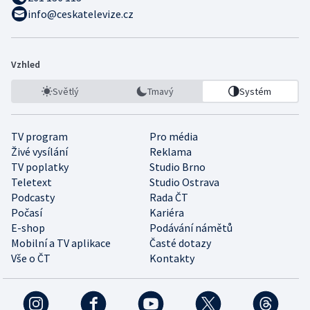
info@ceskatelevize.cz
Vzhled
Světlý
Tmavý
Systém
TV program
Pro média
Živé vysílání
Reklama
TV poplatky
Studio Brno
Teletext
Studio Ostrava
Podcasty
Rada ČT
Počasí
Kariéra
E-shop
Podávání námětů
Mobilní a TV aplikace
Časté dotazy
Vše o ČT
Kontakty