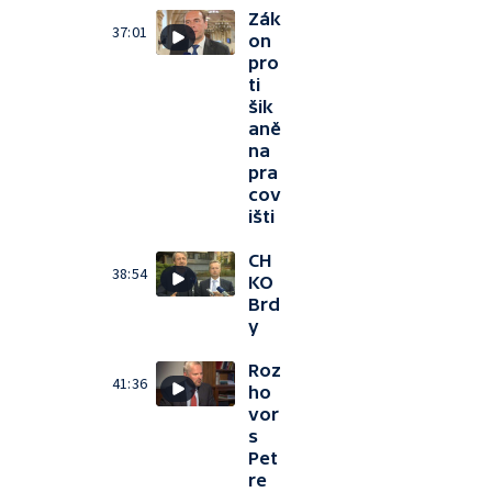
Zák
37:01
on
pro
ti
šik
aně
na
pra
cov
išti
CH
38:54
KO
Brd
y
Roz
41:36
ho
vor
s
Pet
re