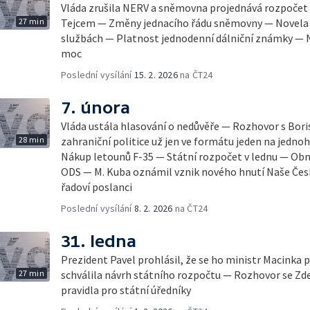
Vláda zrušila NERV a sněmovna projednává rozpoče
27 min
Tejcem — Změny jednacího řádu sněmovny — Novela 
službách — Platnost jednodenní dálniční známky — N
moc
Poslední vysílání
15. 2. 2026
na ČT24
7. února
Vláda ustála hlasování o nedůvěře — Rozhovor s Bo
28 min
zahraniční politice už jen ve formátu jeden na jedn
Nákup letounů F-35 — Státní rozpočet v lednu — Ob
ODS — M. Kuba oznámil vznik nového hnutí Naše Česk
řadoví poslanci
Poslední vysílání
8. 2. 2026
na ČT24
31. ledna
Prezident Pavel prohlásil, že se ho ministr Macinka 
27 min
schválila návrh státního rozpočtu — Rozhovor se 
pravidla pro státní úředníky