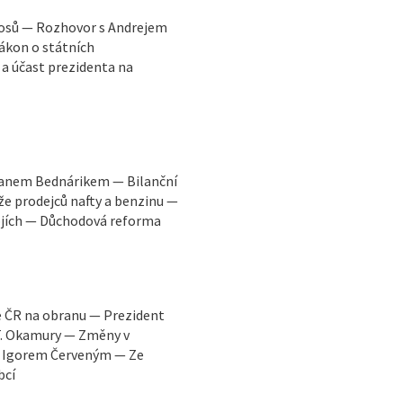
nosů — Rozhovor s Andrejem
ákon o státních
a účast prezidenta na
vanem Bednárikem — Bilanční
e prodejců nafty a benzinu —
ojích — Důchodová reforma
e ČR na obranu — Prezident
 T. Okamury — Změny v
s Igorem Červeným — Ze
bcí