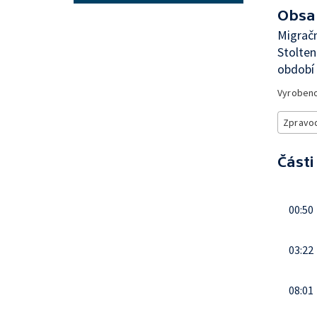
Obsa
Migračn
Stolten
období
Vyroben
Zpravod
Části
00:50
03:22
08:01