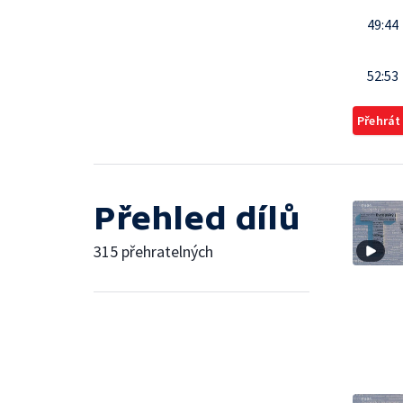
49:44
52:53
Přehrát
Přehled dílů
315 přehratelných