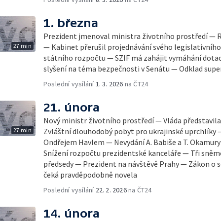
1. března
Prezident jmenoval ministra životního prostředí —
27 min
— Kabinet přerušil projednávání svého legislativníh
státního rozpočtu — SZIF má zahájit vymáhání dotac
slyšení na téma bezpečnosti v Senátu — Odklad supe
Poslední vysílání
1. 3. 2026
na ČT24
21. února
Nový ministr životního prostředí — Vláda představil
27 min
Zvláštní dlouhodobý pobyt pro ukrajinské uprchlíky
Ondřejem Havlem — Nevydání A. Babiše a T. Okamury 
Snížení rozpočtu prezidentské kanceláře — Tři sněmov
předsedy — Prezident na návštěvě Prahy — Zákon o 
čeká pravděpodobně novela
Poslední vysílání
22. 2. 2026
na ČT24
14. února