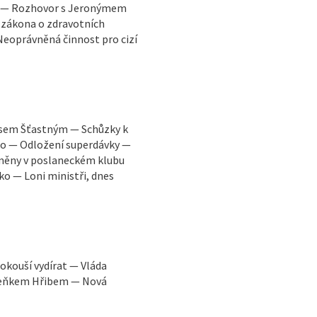
t — Rozhovor s Jeronýmem
zákona o zdravotních
eoprávněná činnost pro cizí
risem Šťastným — Schůzky k
oho — Odložení superdávky —
měny v poslaneckém klubu
o — Loni ministři, dnes
pokouší vydírat — Vláda
Zdeňkem Hřibem — Nová