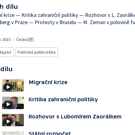
h dílu
í krize — Kritika zahraniční politiky — Rozhovor s L. Zaorá
berg v Praze — Protesty v Bruselu — M. Zeman v polovině f
o
2015
•
Česko
ajství
Politická publicistika
 dílu
Migrační krize
Kritika zahraniční politiky
Rozhovor s Lubomírem Zaorálkem
Státní rozpočet