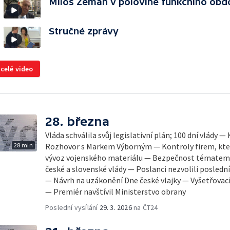
Miloš Zeman v polovině funkčního obd
Stručné zprávy
 celé video
28. března
Vláda schválila svůj legislativní plán; 100 dní vlády
28 min
Rozhovor s Markem Výborným — Kontroly firem, které
vývoz vojenského materiálu — Bezpečnost tématem
české a slovenské vlády — Poslanci nezvolili posle
— Návrh na uzákonění Dne české vlajky — Vyšetřovac
— Premiér navštívil Ministerstvo obrany
Poslední vysílání
29. 3. 2026
na ČT24