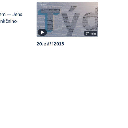
lkem — Jens
unkčního
57 min
20. září 2015