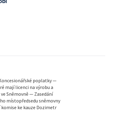
obí
 — Koncesionářské poplatky —
 mají licenci na výrobu a
 ve Sněmovně — Zasedání
dního místopředsedu sněmovny
í komise ke kauze Dozimetr