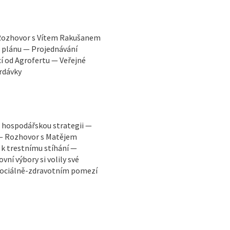
 Rozhovor s Vítem Rakušanem
o plánu — Projednávání
í od Agrofertu — Veřejné
rdávky
a hospodářskou strategii —
 — Rozhovor s Matějem
k trestnímu stíhání —
ní výbory si volily své
sociálně-zdravotním pomezí