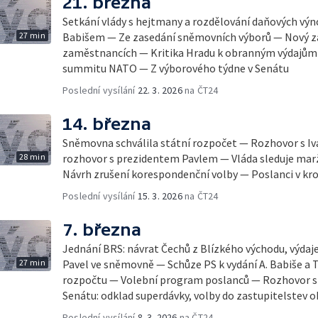
21. března
Setkání vlády s hejtmany a rozdělování daňových vý
27 min
Babišem — Ze zasedání sněmovních výborů — Nový z
zaměstnancích — Kritika Hradu k obranným výdajům 
summitu NATO — Z výborového týdne v Senátu
Poslední vysílání
22. 3. 2026
na ČT24
14. března
Sněmovna schválila státní rozpočet — Rozhovor s I
28 min
rozhovor s prezidentem Pavlem — Vláda sleduje marž
Návrh zrušení korespondenční volby — Poslanci v kr
Poslední vysílání
15. 3. 2026
na ČT24
7. března
Jednání BRS: návrat Čechů z Blízkého východu, výdaj
27 min
Pavel ve sněmovně — Schůze PS k vydání A. Babiše a
rozpočtu — Volební program poslanců — Rozhovor 
Senátu: odklad superdávky, volby do zastupitelstev o
Poslední vysílání
8. 3. 2026
na ČT24