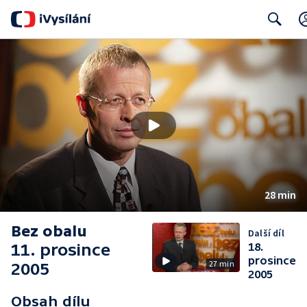
Search
28 min
Bez obalu
Další díl
11. prosince
18.
prosince
27 min
2005
2005
Obsah dílu