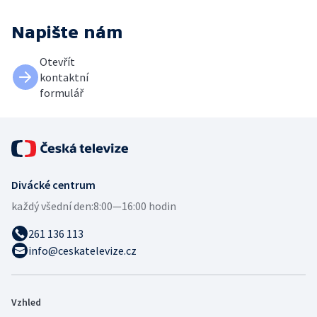
Napište nám
Otevřít
kontaktní
formulář
Divácké centrum
každý všední den:
8:00—16:00 hodin
261 136 113
info@ceskatelevize.cz
Vzhled