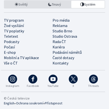
Světlý
Tmavý
Systém
TV program
Pro média
Živé vysílání
Reklama
TV poplatky
Studio Brno
Teletext
Studio Ostrava
Podcasty
Rada ČT
Počasí
Kariéra
E-shop
Podávání námětů
Mobilní a TV aplikace
Časté dotazy
Vše o ČT
Kontakty
Instagram
Facebook
YouTube
X
Threads
© Česká televize
•
•
English
Ochrana soukromí
Přístupnost