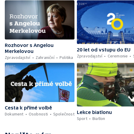
Rozhovor s Angelou
20 let od vstupu do EU
Merkelovou
Zpravodajství
Ceremonie
Zpravodajství
Zahraniční
Politika
Cesta k přímé volbě
Lekce biatlonu
Dokument
Osobnosti
Společnost
Sport
Biatlon