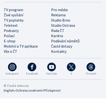
TV program
Pro média
Živé vysílání
Reklama
TV poplatky
Studio Brno
Teletext
Studio Ostrava
Podcasty
Rada ČT
Počasí
Kariéra
E-shop
Podávání námětů
Mobilní a TV aplikace
Časté dotazy
Vše o ČT
Kontakty
Instagram
Facebook
YouTube
X
Threads
© Česká televize
•
•
English
Ochrana soukromí
Přístupnost