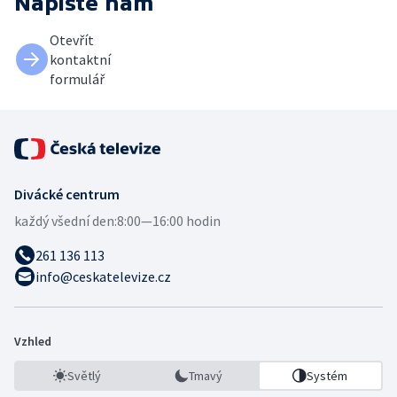
Napište nám
Otevřít
kontaktní
formulář
Divácké centrum
každý všední den:
8:00—16:00 hodin
261 136 113
info@ceskatelevize.cz
Vzhled
Světlý
Tmavý
Systém