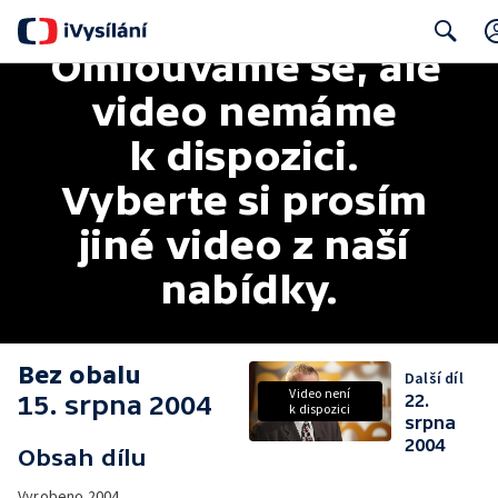
Omlouváme se, ale 
Search
video nemáme 
k dispozici. 
Vyberte si prosím 
jiné video z naší 
nabídky.
Bez obalu
Další díl
Video není
15. srpna 2004
22.
k dispozici
srpna
2004
Obsah dílu
Vyrobeno
2004