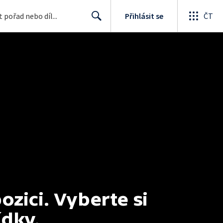
Přihlásit se
ČT
Search
ici. Vyberte si 
ídky.