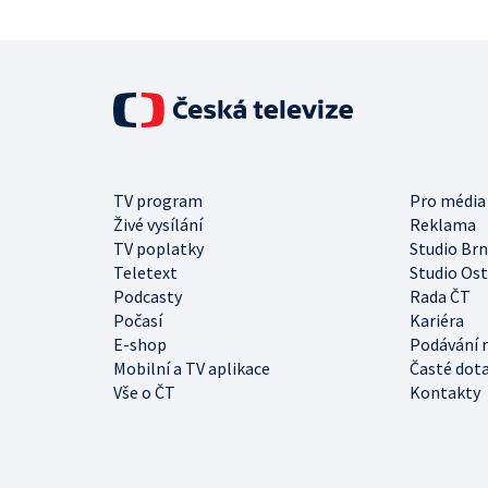
TV program
Pro média
Živé vysílání
Reklama
TV poplatky
Studio Br
Teletext
Studio Os
Podcasty
Rada ČT
Počasí
Kariéra
E-shop
Podávání 
Mobilní a TV aplikace
Časté dot
Vše o ČT
Kontakty