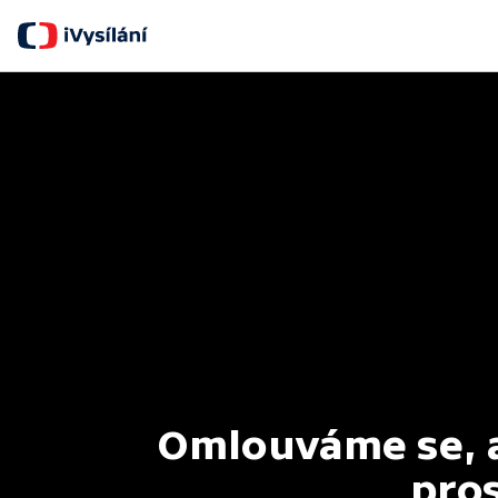
Omlouváme se, al
pros