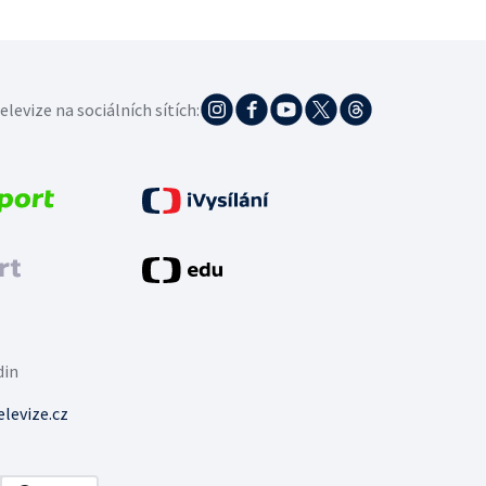
elevize na sociálních sítích:
din
levize.cz