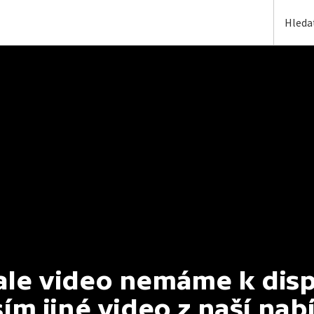
e video nemáme k dispoz
ím jiné video z naší nab