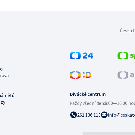
Česká t
no
trava
Divácké centrum
námětů
azy
každý všední den:
8:00—16:00 ho
261 136 113
info@ceskate