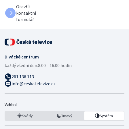
Otevřít
kontaktní
formulář
Divácké centrum
každý všední den:
8:00—16:00 hodin
261 136 113
info@ceskatelevize.cz
Vzhled
Světlý
Tmavý
Systém