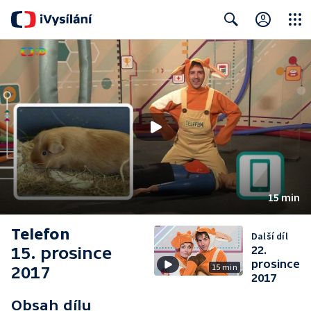
Close
Search
15 min
Telefon
Další díl
15. prosince
22.
prosince
15 min
2017
2017
Obsah dílu