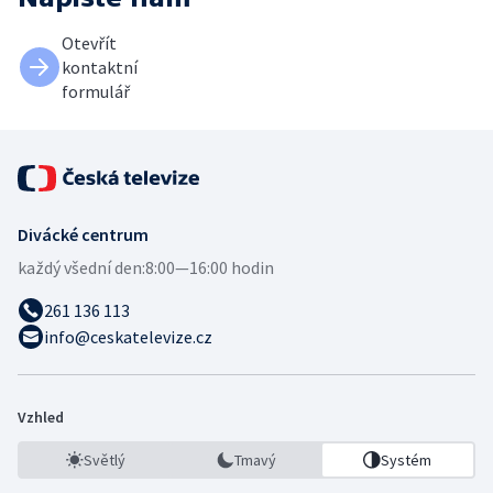
Otevřít
kontaktní
formulář
Divácké centrum
každý všední den:
8:00—16:00 hodin
261 136 113
info@ceskatelevize.cz
Vzhled
Světlý
Tmavý
Systém