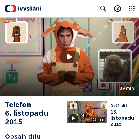
Close
Search
29 min
Telefon
Další díl
6. listopadu
13.
listopadu
28 min
2015
2015
Obsah dílu