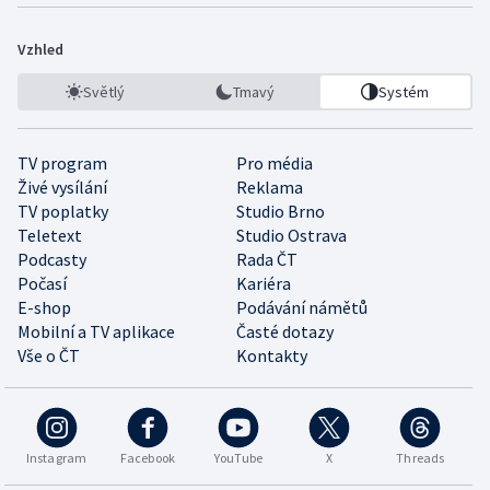
Vzhled
Světlý
Tmavý
Systém
TV program
Pro média
Živé vysílání
Reklama
TV poplatky
Studio Brno
Teletext
Studio Ostrava
Podcasty
Rada ČT
Počasí
Kariéra
E-shop
Podávání námětů
Mobilní a TV aplikace
Časté dotazy
Vše o ČT
Kontakty
Instagram
Facebook
YouTube
X
Threads