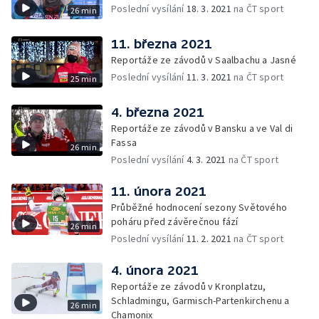
Poslední vysílání
18. 3. 2021
na ČT sport
26 min
11. března 2021
Reportáže ze závodů v Saalbachu a Jasné
Poslední vysílání
11. 3. 2021
na ČT sport
25 min
4. března 2021
Reportáže ze závodů v Bansku a ve Val di
Fassa
26 min
Poslední vysílání
4. 3. 2021
na ČT sport
11. února 2021
Průběžné hodnocení sezony Světového
poháru před závěrečnou fází
26 min
Poslední vysílání
11. 2. 2021
na ČT sport
4. února 2021
Reportáže ze závodů v Kronplatzu,
Schladmingu, Garmisch-Partenkirchenu a
26 min
Chamonix