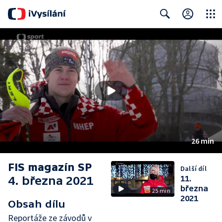
Close
Search
26 min
FIS magazín SP
Další díl
4. března 2021
11.
března
25 min
2021
Obsah dílu
Reportáže ze závodů v