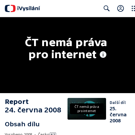
Clo
Search
ČT nemá práva 
pro internet
Report
Další díl
ČT nemá práva
24. června 2008
25.
pro internet
června
2008
Obsah dílu
Vyrobeno
2008
•
Česko