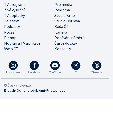
TV program
Pro média
Živé vysílání
Reklama
TV poplatky
Studio Brno
Teletext
Studio Ostrava
Podcasty
Rada ČT
Počasí
Kariéra
E-shop
Podávání námětů
Mobilní a TV aplikace
Časté dotazy
Vše o ČT
Kontakty
Instagram
Facebook
YouTube
X
Threads
© Česká televize
•
•
English
Ochrana soukromí
Přístupnost