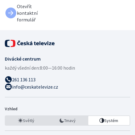
Otevřít
kontaktní
formulář
Divácké centrum
každý všední den:
8:00—16:00 hodin
261 136 113
info@ceskatelevize.cz
Vzhled
Světlý
Tmavý
Systém