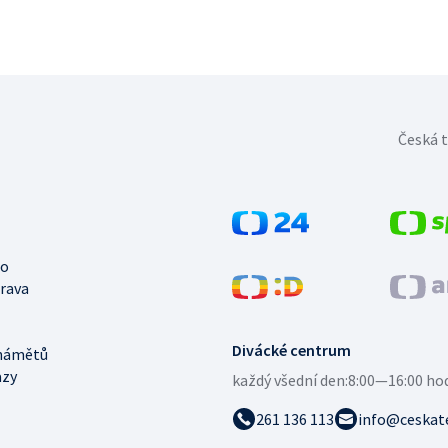
Česká t
no
trava
Divácké centrum
námětů
azy
každý všední den:
8:00—16:00 ho
261 136 113
info@ceskate