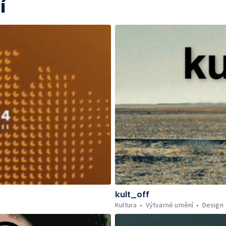
í
kult_off
Kultura
Výtvarné umění
Design