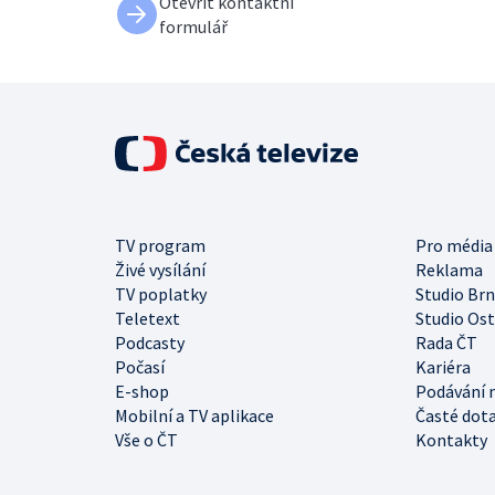
Otevřít kontaktní
formulář
TV program
Pro média
Živé vysílání
Reklama
TV poplatky
Studio Br
Teletext
Studio Os
Podcasty
Rada ČT
Počasí
Kariéra
E-shop
Podávání 
Mobilní a TV aplikace
Časté dot
Vše o ČT
Kontakty