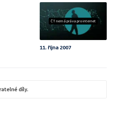
ČT nemá práva pro internet
11. října 2007
telné díly.