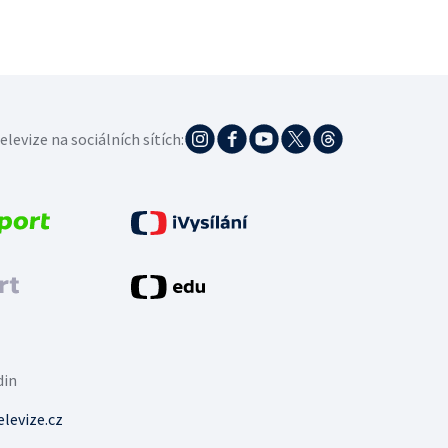
elevize na sociálních sítích:
din
levize.cz