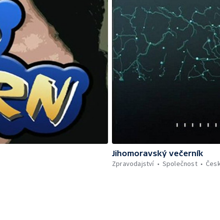
Jihomoravský večerník
Zpravodajství
Společnost
Čes