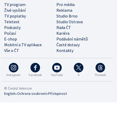
TV program
Pro média
Živé vysílání
Reklama
TV poplatky
Studio Brno
Teletext
Studio Ostrava
Podcasty
Rada ČT
Počasí
Kariéra
E-shop
Podávání námětů
Mobilní a TV aplikace
Časté dotazy
Vše o ČT
Kontakty
Instagram
Facebook
YouTube
X
Threads
© Česká televize
•
•
English
Ochrana soukromí
Přístupnost