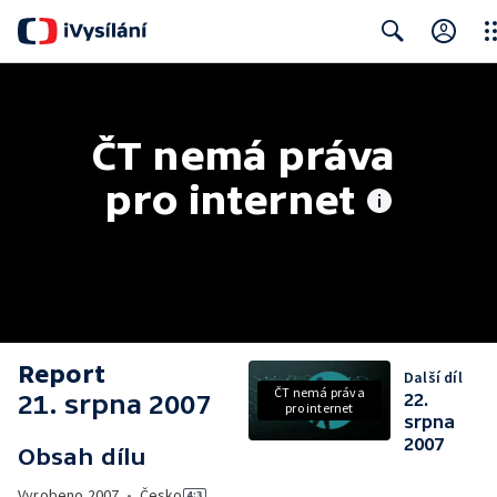
Clo
Search
ČT nemá práva 
pro internet
Report
Další díl
ČT nemá práva
21. srpna 2007
22.
pro internet
srpna
2007
Obsah dílu
Vyrobeno
2007
•
Česko