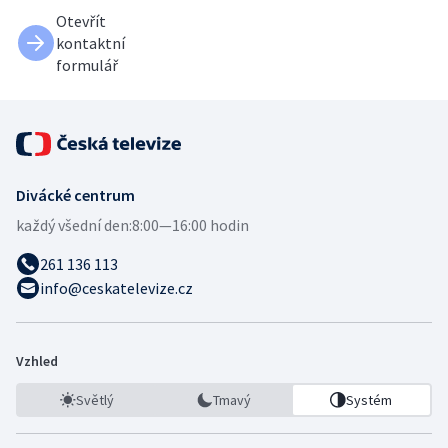
Otevřít
kontaktní
formulář
Divácké centrum
každý všední den:
8:00—16:00 hodin
261 136 113
info@ceskatelevize.cz
Vzhled
Světlý
Tmavý
Systém