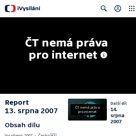
Close
Search
ČT nemá práva 
pro internet
Report
Další díl
ČT nemá práva
13. srpna 2007
14.
pro internet
srpna
2007
Obsah dílu
Vyrobeno
2007
•
Česko