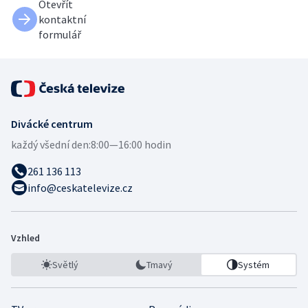
Otevřít
kontaktní
formulář
Divácké centrum
každý všední den:
8:00—16:00 hodin
261 136 113
info@ceskatelevize.cz
Vzhled
Světlý
Tmavý
Systém