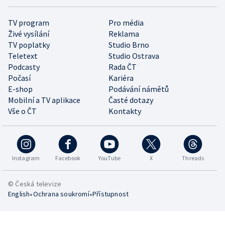
TV program
Pro média
Živé vysílání
Reklama
TV poplatky
Studio Brno
Teletext
Studio Ostrava
Podcasty
Rada ČT
Počasí
Kariéra
E-shop
Podávání námětů
Mobilní a TV aplikace
Časté dotazy
Vše o ČT
Kontakty
Instagram
Facebook
YouTube
X
Threads
© Česká televize
•
•
English
Ochrana soukromí
Přístupnost