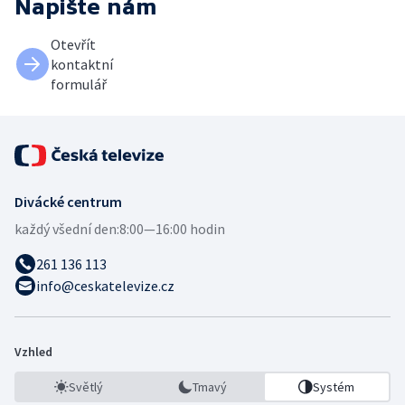
Napište nám
Otevřít
kontaktní
formulář
Divácké centrum
každý všední den:
8:00—16:00 hodin
261 136 113
info@ceskatelevize.cz
Vzhled
Světlý
Tmavý
Systém