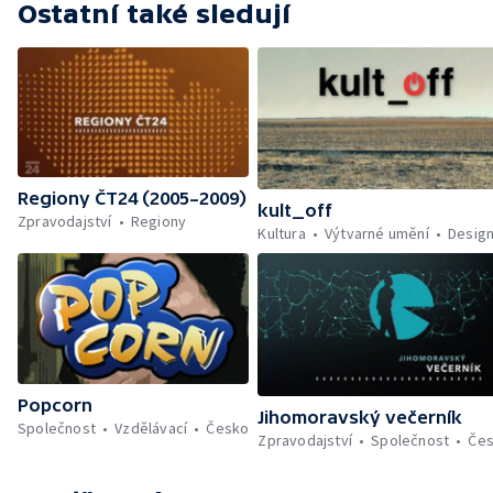
Ostatní také sledují
Regiony ČT24 (2005–2009)
kult_off
Zpravodajství
Regiony
Kultura
Výtvarné umění
Desig
Popcorn
Jihomoravský večerník
Společnost
Vzdělávací
Česko
Zpravodajství
Společnost
Če