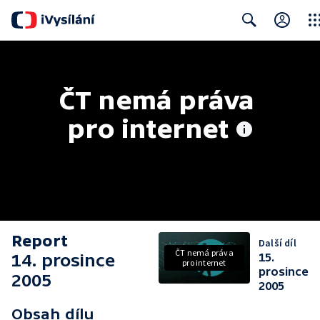
Clos
Search
ČT nemá práva 
pro internet
Report
Další díl
ČT nemá práva
14. prosince
15.
pro internet
prosince
2005
2005
Obsah dílu