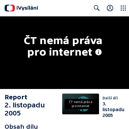
Close
Search
ČT nemá práva 
pro internet
Report
Další díl
ČT nemá práva
2. listopadu
3.
pro internet
listopadu
2005
2005
Obsah dílu