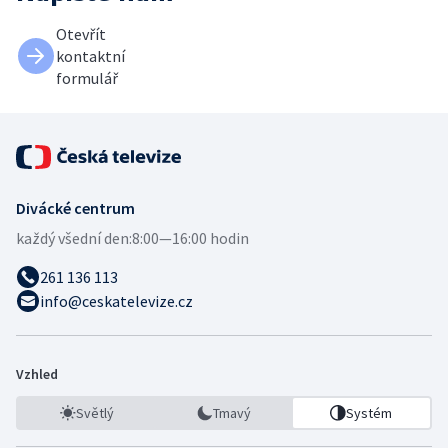
Otevřít
kontaktní
formulář
Divácké centrum
každý všední den:
8:00—16:00 hodin
261 136 113
info@ceskatelevize.cz
Vzhled
Světlý
Tmavý
Systém