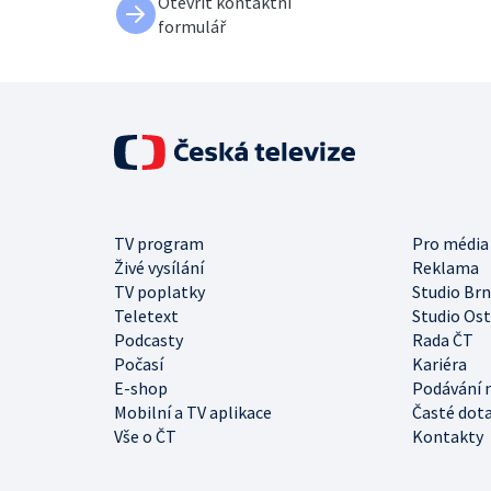
Otevřít kontaktní
formulář
TV program
Pro média
Živé vysílání
Reklama
TV poplatky
Studio Br
Teletext
Studio Os
Podcasty
Rada ČT
Počasí
Kariéra
E-shop
Podávání 
Mobilní a TV aplikace
Časté dot
Vše o ČT
Kontakty