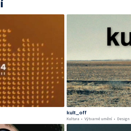
í
kult_off
Kultura
Výtvarné umění
Design