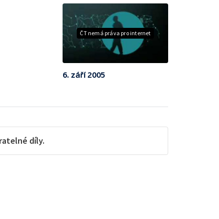
ČT nemá práva pro internet
6. září 2005
telné díly.