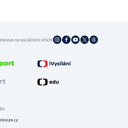
elevize na sociálních sítích:
din
levize.cz