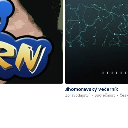
Jihomoravský večerník
Zpravodajství
Společnost
Čes