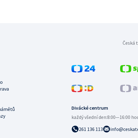
Česká t
no
trava
Divácké centrum
námětů
azy
každý všední den:
8:00—16:00 ho
261 136 113
info@ceskate