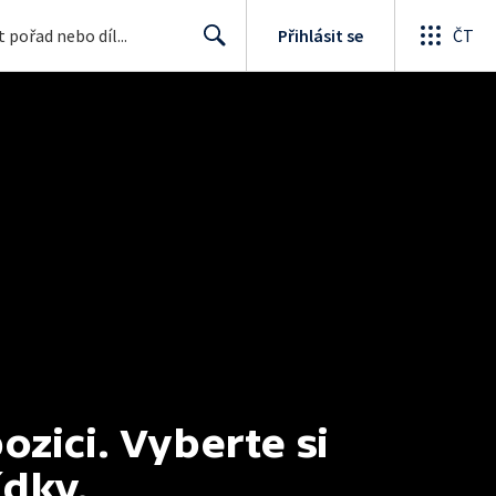
Přihlásit se
ČT
Search
ici. Vyberte si 
ídky.