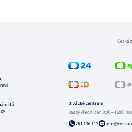
Česká t
no
trava
Divácké centrum
námětů
azy
každý všední den:
8:00—16:00 ho
261 136 113
info@ceskate