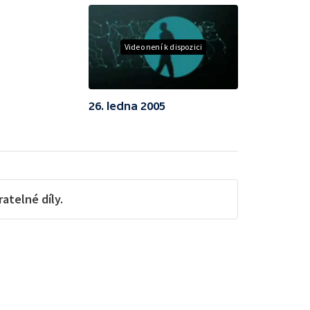
Video není k dispozici
26. ledna 2005
telné díly.