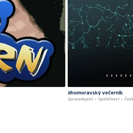
Jihomoravský večerník
Zpravodajství
Společnost
Čes