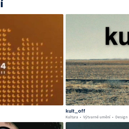
í
kult_off
Kultura
Výtvarné umění
Design