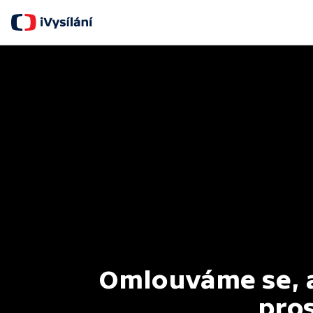
Omlouváme se, al
pros