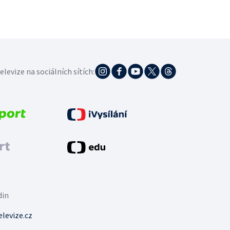
elevize na sociálních sítích:
din
levize.cz