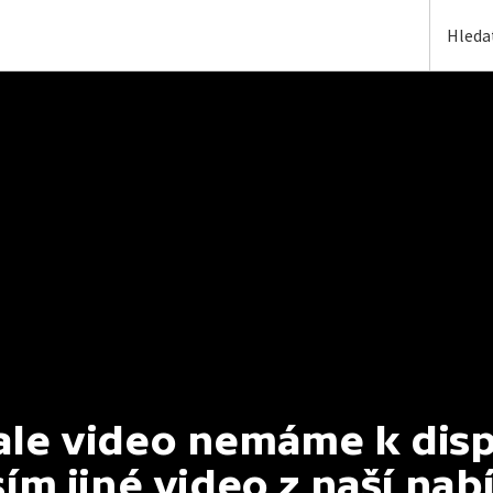
e video nemáme k dispoz
ím jiné video z naší nab