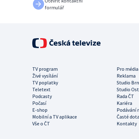
Otevřít kontaktní
formulář
TV program
Pro média
Živé vysílání
Reklama
TV poplatky
Studio Br
Teletext
Studio Os
Podcasty
Rada ČT
Počasí
Kariéra
E-shop
Podávání 
Mobilní a TV aplikace
Časté dot
Vše o ČT
Kontakty