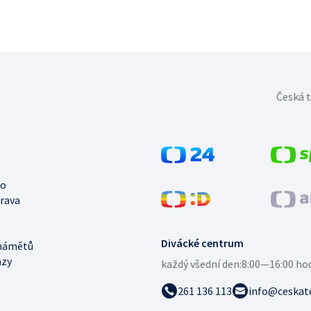
Česká t
no
trava
Divácké centrum
námětů
azy
každý všední den:
8:00—16:00 ho
261 136 113
info@ceskate