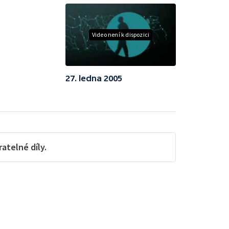
Video není k dispozici
27. ledna 2005
telné díly.