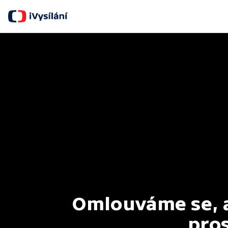
Omlouváme se, al
pros