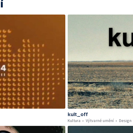
í
kult_off
Kultura
Výtvarné umění
Design