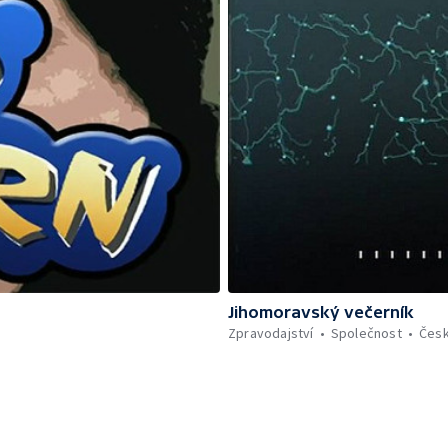
Jihomoravský večerník
Zpravodajství
Společnost
Čes