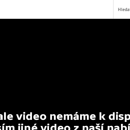
e video nemáme k dispoz
ím jiné video z naší nab