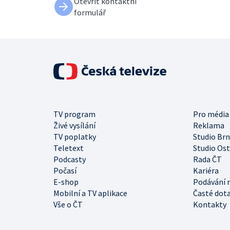
Otevřít kontaktní
formulář
TV program
Pro média
Živé vysílání
Reklama
TV poplatky
Studio Br
Teletext
Studio Os
Podcasty
Rada ČT
Počasí
Kariéra
E-shop
Podávání 
Mobilní a TV aplikace
Časté dot
Vše o ČT
Kontakty