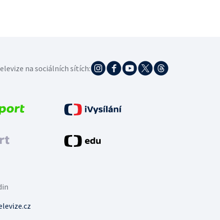
elevize na sociálních sítích:
din
levize.cz