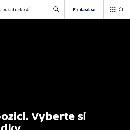
Přihlásit se
ČT
Search
ici. Vyberte si 
ídky.