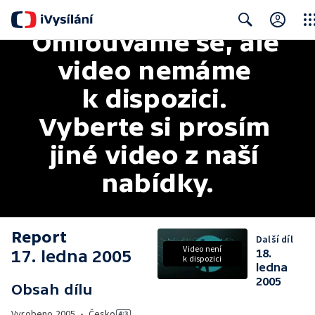
Omlouváme se, ale 
Clos
Search
video nemáme 
k dispozici. 
Vyberte si prosím 
jiné video z naší 
nabídky.
Report
Další díl
Video není
17. ledna 2005
18.
k dispozici
ledna
2005
Obsah dílu
Vyrobeno
2005
•
Česko