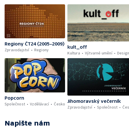
Regiony ČT24 (2005–2009)
kult_off
Zpravodajství
Regiony
Kultura
Výtvarné umění
Desig
Popcorn
Jihomoravský večerník
Společnost
Vzdělávací
Česko
Zpravodajství
Společnost
Če
Napište nám