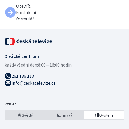
Otevřít
kontaktní
formulář
Divácké centrum
každý všední den:
8:00—16:00 hodin
261 136 113
info@ceskatelevize.cz
Vzhled
Světlý
Tmavý
Systém