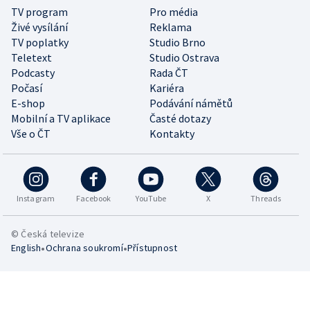
TV program
Pro média
Živé vysílání
Reklama
TV poplatky
Studio Brno
Teletext
Studio Ostrava
Podcasty
Rada ČT
Počasí
Kariéra
E-shop
Podávání námětů
Mobilní a TV aplikace
Časté dotazy
Vše o ČT
Kontakty
Instagram
Facebook
YouTube
X
Threads
© Česká televize
•
•
English
Ochrana soukromí
Přístupnost