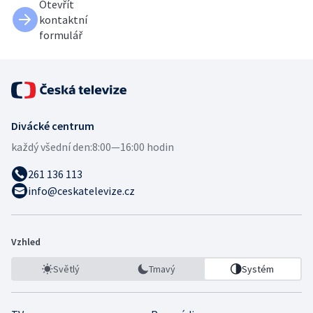
Otevřít
kontaktní
formulář
Divácké centrum
každý všední den:
8:00—16:00 hodin
261 136 113
info@ceskatelevize.cz
Vzhled
Světlý
Tmavý
Systém