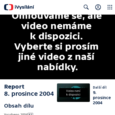
Omlouváme se, ale 
Close
Search
video nemáme 
k dispozici. 
Vyberte si prosím 
jiné video z naší 
nabídky.
Report
Další díl
Video není
8. prosince 2004
9.
k dispozici
prosince
2004
Obsah dílu
Vyrobeno
2004