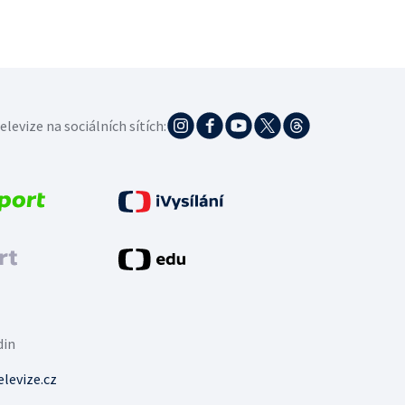
elevize na sociálních sítích:
din
levize.cz