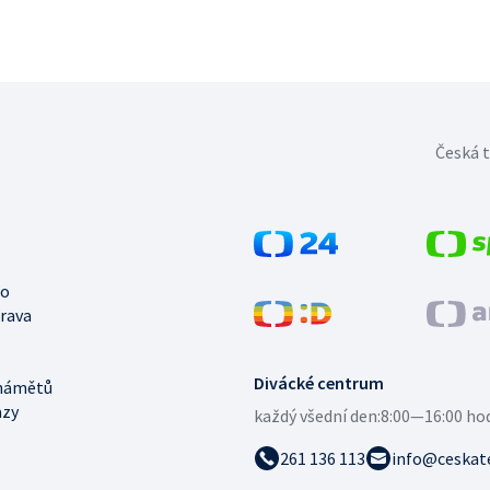
Česká t
no
trava
Divácké centrum
námětů
azy
každý všední den:
8:00—16:00 ho
261 136 113
info@ceskate