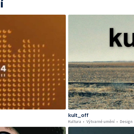
í
kult_off
Kultura
Výtvarné umění
Design