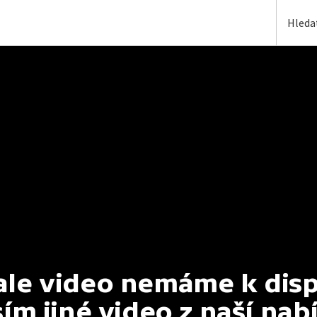
e video nemáme k dispoz
ím jiné video z naší nab