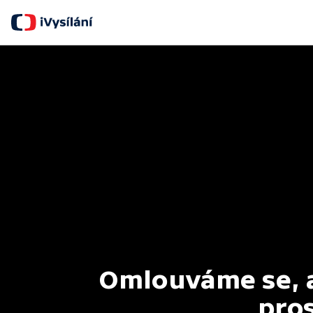
Omlouváme se, al
pros