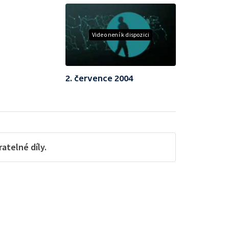
Video není k dispozici
2. července 2004
telné díly.