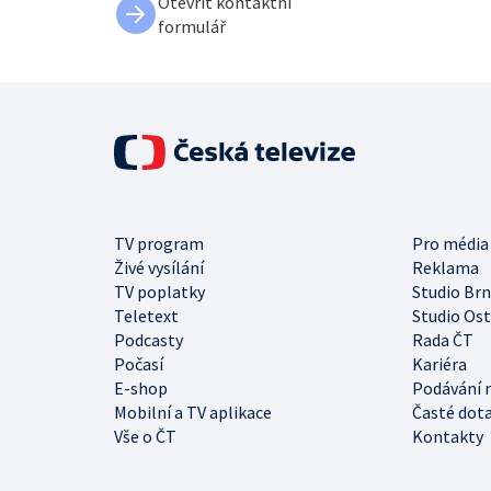
Otevřít kontaktní
formulář
TV program
Pro média
Živé vysílání
Reklama
TV poplatky
Studio Br
Teletext
Studio Os
Podcasty
Rada ČT
Počasí
Kariéra
E-shop
Podávání 
Mobilní a TV aplikace
Časté dot
Vše o ČT
Kontakty