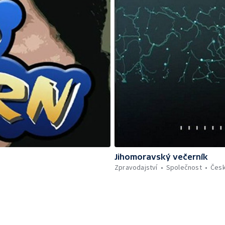
Jihomoravský večerník
Zpravodajství
Společnost
Čes