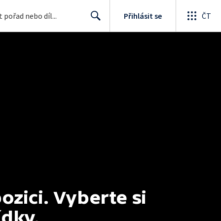
Přihlásit se
ČT
Search
ici. Vyberte si 
ídky.