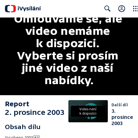
Omlouváme se, ale 
Clos
Search
video nemáme 
k dispozici. 
Vyberte si prosím 
jiné video z naší 
nabídky.
Report
Další díl
Video není
2. prosince 2003
3.
k dispozici
prosince
2003
Obsah dílu
Vyrobeno
2003