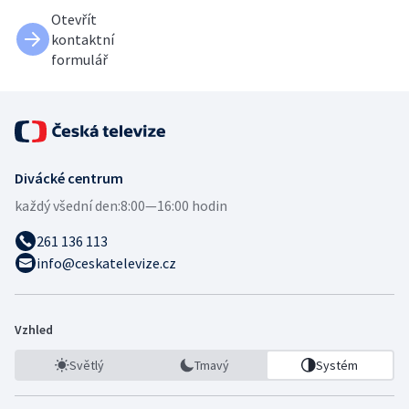
Otevřít
kontaktní
formulář
Divácké centrum
každý všední den:
8:00—16:00 hodin
261 136 113
info@ceskatelevize.cz
Vzhled
Světlý
Tmavý
Systém