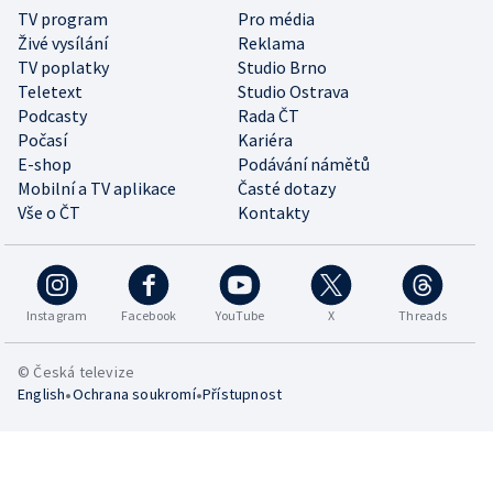
TV program
Pro média
Živé vysílání
Reklama
TV poplatky
Studio Brno
Teletext
Studio Ostrava
Podcasty
Rada ČT
Počasí
Kariéra
E-shop
Podávání námětů
Mobilní a TV aplikace
Časté dotazy
Vše o ČT
Kontakty
Instagram
Facebook
YouTube
X
Threads
© Česká televize
•
•
English
Ochrana soukromí
Přístupnost