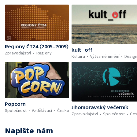
Regiony ČT24 (2005–2009)
kult_off
Zpravodajství
Regiony
Kultura
Výtvarné umění
Desig
Popcorn
Jihomoravský večerník
Společnost
Vzdělávací
Česko
Zpravodajství
Společnost
Če
Napište nám