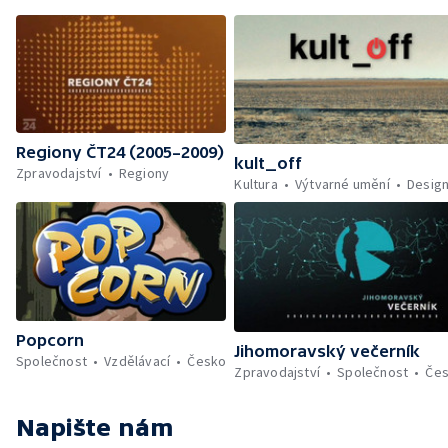
Regiony ČT24 (2005–2009)
kult_off
Zpravodajství
Regiony
Kultura
Výtvarné umění
Desig
Popcorn
Jihomoravský večerník
Společnost
Vzdělávací
Česko
Zpravodajství
Společnost
Če
Napište nám