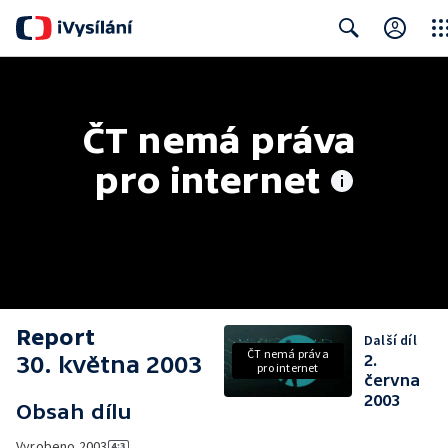
Clos
Search
ČT nemá práva 
pro internet
Report
Další díl
ČT nemá práva
30. května 2003
2.
pro internet
června
2003
Obsah dílu
Vyrobeno
2003