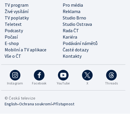
TV program
Pro média
Živé vysílání
Reklama
TV poplatky
Studio Brno
Teletext
Studio Ostrava
Podcasty
Rada ČT
Počasí
Kariéra
E-shop
Podávání námětů
Mobilní a TV aplikace
Časté dotazy
Vše o ČT
Kontakty
Instagram
Facebook
YouTube
X
Threads
© Česká televize
•
•
English
Ochrana soukromí
Přístupnost