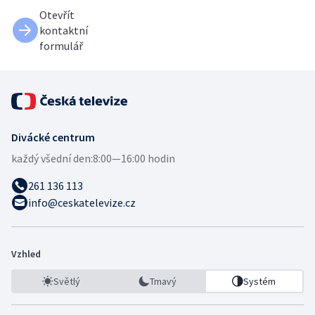
Otevřít
kontaktní
formulář
Divácké centrum
každý všední den:
8:00—16:00 hodin
261 136 113
info@ceskatelevize.cz
Vzhled
Světlý
Tmavý
Systém