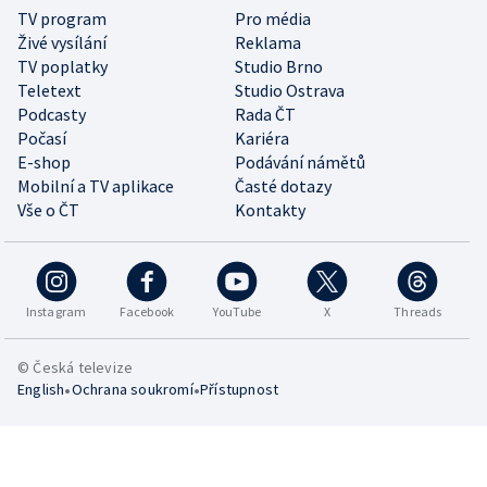
TV program
Pro média
Živé vysílání
Reklama
TV poplatky
Studio Brno
Teletext
Studio Ostrava
Podcasty
Rada ČT
Počasí
Kariéra
E-shop
Podávání námětů
Mobilní a TV aplikace
Časté dotazy
Vše o ČT
Kontakty
Instagram
Facebook
YouTube
X
Threads
© Česká televize
•
•
English
Ochrana soukromí
Přístupnost