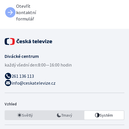
Otevřít
kontaktní
formulář
Divácké centrum
každý všední den:
8:00—16:00 hodin
261 136 113
info@ceskatelevize.cz
Vzhled
Světlý
Tmavý
Systém