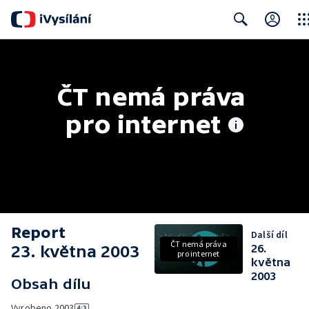
Clos
Search
ČT nemá práva 
pro internet
Report
Další díl
ČT nemá práva
23. května 2003
26.
pro internet
května
2003
Obsah dílu
Vyrobeno
2003