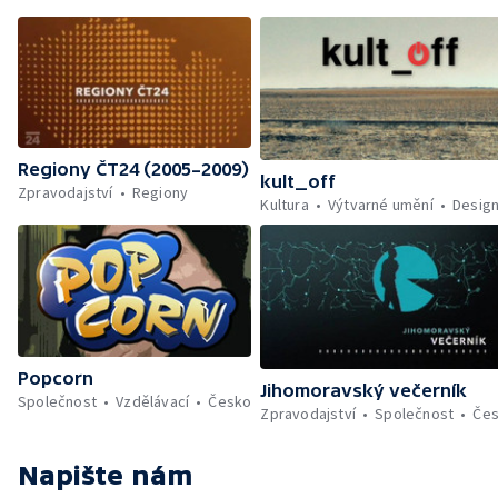
Regiony ČT24 (2005–2009)
kult_off
Zpravodajství
Regiony
Kultura
Výtvarné umění
Desig
Popcorn
Jihomoravský večerník
Společnost
Vzdělávací
Česko
Zpravodajství
Společnost
Če
Napište nám