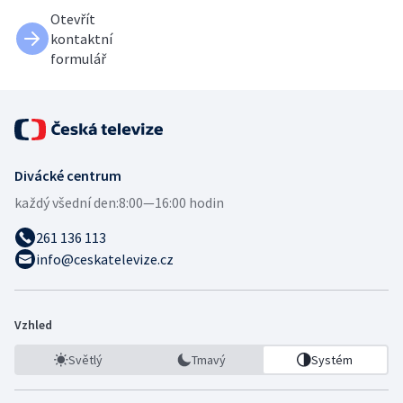
Otevřít
kontaktní
formulář
Divácké centrum
každý všední den:
8:00—16:00 hodin
261 136 113
info@ceskatelevize.cz
Vzhled
Světlý
Tmavý
Systém