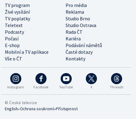
TV program
Pro média
Živé vysílání
Reklama
TV poplatky
Studio Brno
Teletext
Studio Ostrava
Podcasty
Rada ČT
Počasí
Kariéra
E-shop
Podávání námětů
Mobilní a TV aplikace
Časté dotazy
Vše o ČT
Kontakty
Instagram
Facebook
YouTube
X
Threads
© Česká televize
•
•
English
Ochrana soukromí
Přístupnost