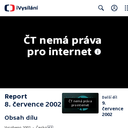
Clo
Search
ČT nemá práva 
pro internet
Report
Další díl
ČT nemá práva
8. července 2002
9.
pro internet
července
2002
Obsah dílu
Vyrobeno
2002
•
Česko