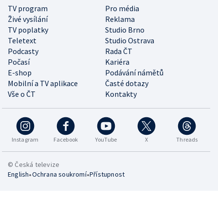
TV program
Pro média
Živé vysílání
Reklama
TV poplatky
Studio Brno
Teletext
Studio Ostrava
Podcasty
Rada ČT
Počasí
Kariéra
E-shop
Podávání námětů
Mobilní a TV aplikace
Časté dotazy
Vše o ČT
Kontakty
Instagram
Facebook
YouTube
X
Threads
© Česká televize
•
•
English
Ochrana soukromí
Přístupnost