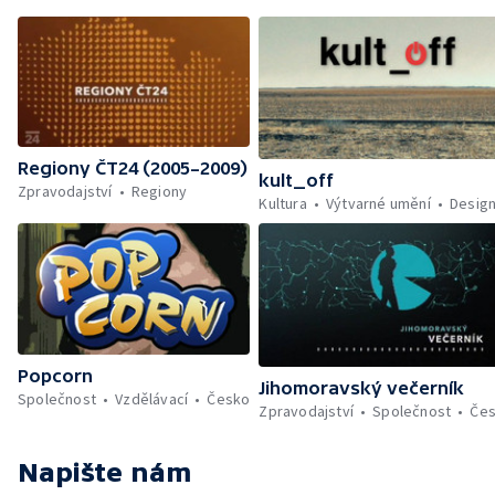
Regiony ČT24 (2005–2009)
kult_off
Zpravodajství
Regiony
Kultura
Výtvarné umění
Desig
Popcorn
Jihomoravský večerník
Společnost
Vzdělávací
Česko
Zpravodajství
Společnost
Če
Napište nám