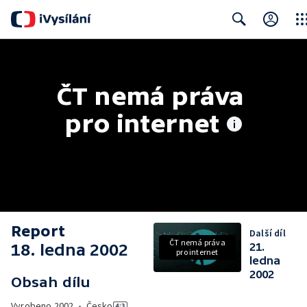
Clos
Search
ČT nemá práva 
pro internet
Report
Další díl
ČT nemá práva
18. ledna 2002
21.
pro internet
ledna
2002
Obsah dílu
Vyrobeno
2002
•
Česko