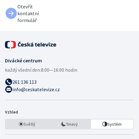
Otevřít
kontaktní
formulář
Divácké centrum
každý všední den:
8:00—16:00 hodin
261 136 113
info@ceskatelevize.cz
Vzhled
Světlý
Tmavý
Systém