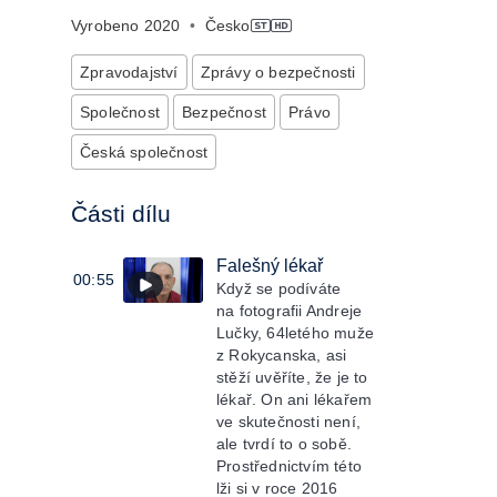
Vyrobeno
2020
•
Česko
Zpravodajství
Zprávy o bezpečnosti
Společnost
Bezpečnost
Právo
Česká společnost
Části dílu
Falešný lékař
00:55
Když se podíváte
na fotografii Andreje
Lučky, 64letého muže
z Rokycanska, asi
stěží uvěříte, že je to
lékař. On ani lékařem
ve skutečnosti není,
ale tvrdí to o sobě.
Prostřednictvím této
lži si v roce 2016