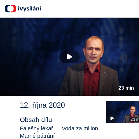
23 min
12. října 2020
Obsah dílu
23 m
Falešný lékař — Voda za milion —
Marné pátrání