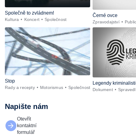
Společně to zvládnem!
Černé ovce
Kultura
Koncert
Společnost
Zpravodajství
Public
Stop
Legendy kriminalist
Rady a recepty
Motorismus
Společnost
Dokument
Spravedl
Napište nám
Otevřít
kontaktní
formulář