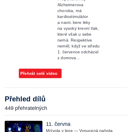
Alzheimerova
choroba, má
kardiostimulátor
a navíc bere léky
na vysoký krevní tlak,
které však u sebe
nemá. Respektive
neměl, když ve středu
1. července odcházel
z domova…
Přehrát celé video
Přehled dílů
449 přehratelných
11. června
Mrtvola v lese — Vynucená nahota