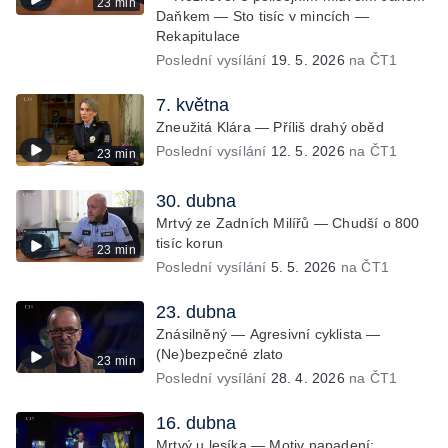
23 min
Daňkem — Sto tisíc v mincích —
Rekapitulace
Poslední vysílání
19. 5. 2026
na ČT1
7. května
Zneužitá Klára — Příliš drahý oběd
Poslední vysílání
12. 5. 2026
na ČT1
23 min
30. dubna
Mrtvý ze Zadních Milířů — Chudší o 800
tisíc korun
23 min
Poslední vysílání
5. 5. 2026
na ČT1
23. dubna
Znásilněný — Agresivní cyklista —
(Ne)bezpečné zlato
23 min
Poslední vysílání
28. 4. 2026
na ČT1
16. dubna
Mrtvý u lesíka — Motiv napadení: