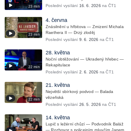
Poslední vysílání
16. 6. 2026
na ČT1
23 min
4. června
Znásilnění u hřbitova — Zmizení Michala
Raethera II — Drzý zloděj
23 min
Poslední vysílání
9. 6. 2026
na ČT1
28. května
Noční obtěžování — Ukradený hřebec —
Rekapitulace
22 min
Poslední vysílání
2. 6. 2026
na ČT1
21. května
Největší sbírkový podvod — Balada
vězeňská
22 min
Poslední vysílání
26. 5. 2026
na ČT1
14. května
Lupič s ležérní chůzí — Podvodník Baláž
— Rozhovor s policejním mluvčím Janem