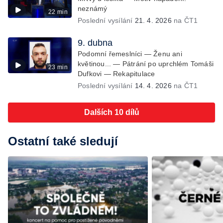
neznámý
22 min
Poslední vysílání
21. 4. 2026
na ČT1
9. dubna
Podomní řemeslníci — Ženu ani
květinou... — Pátrání po uprchlém Tomáši
23 min
Dufkovi — Rekapitulace
Poslední vysílání
14. 4. 2026
na ČT1
Dalších 10 dílů
Ostatní také sledují