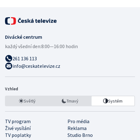
Divácké centrum
každý všední den:
8:00—16:00 hodin
261 136 113
info@ceskatelevize.cz
Vzhled
Světlý
Tmavý
Systém
TV program
Pro média
Živé vysílání
Reklama
TV poplatky
Studio Brno