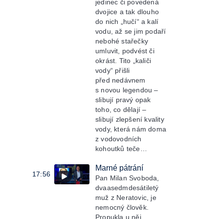
jedinec či povedená
dvojice a tak dlouho
do nich „hučí“ a kalí
vodu, až se jim podaří
nebohé stařečky
umluvit, podvést či
okrást. Tito „kaliči
vody“ přišli
před nedávnem
s novou legendou –
slibují pravý opak
toho, co dělají –
slibují zlepšení kvality
vody, která nám doma
z vodovodních
kohoutků teče…
Marné pátrání
17:56
Pan Milan Svoboda,
dvaasedmdesátiletý
muž z Neratovic, je
nemocný člověk.
Propukla u něj