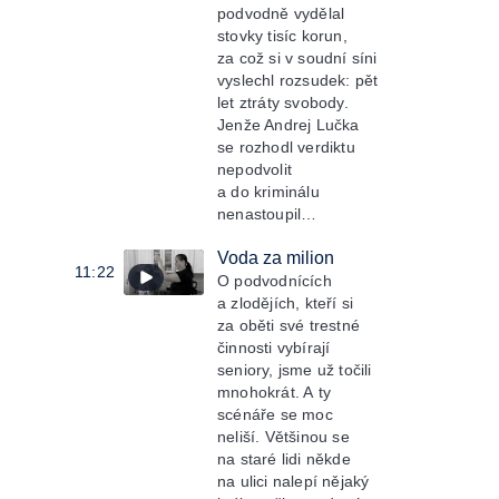
podvodně vydělal
stovky tisíc korun,
za což si v soudní síni
vyslechl rozsudek: pět
let ztráty svobody.
Jenže Andrej Lučka
se rozhodl verdiktu
nepodvolit
a do kriminálu
nenastoupil…
Voda za milion
11:22
O podvodnících
a zlodějích, kteří si
za oběti své trestné
činnosti vybírají
seniory, jsme už točili
mnohokrát. A ty
scénáře se moc
neliší. Většinou se
na staré lidi někde
na ulici nalepí nějaký