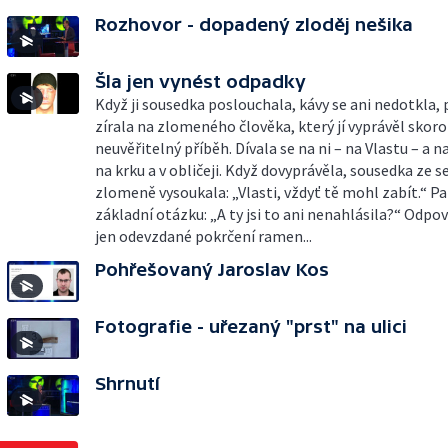
Rozhovor - dopadený zloděj nešika
Šla jen vynést odpadky
Když ji sousedka poslouchala, kávy se ani nedotkla,
zírala na zlomeného člověka, který jí vyprávěl skoro
neuvěřitelný příběh. Dívala se na ni – na Vlastu – a na
na krku a v obličeji. Když dovyprávěla, sousedka ze s
zlomeně vysoukala: „Vlasti, vždyť tě mohl zabít.“ Pa
základní otázku: „A ty jsi to ani nenahlásila?“ Odpově
jen odevzdané pokrčení ramen...
Pohřešovaný Jaroslav Kos
Fotografie - uřezaný "prst" na ulici
Shrnutí