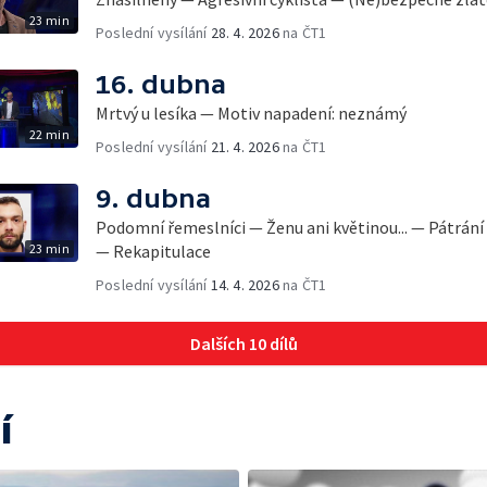
23 min
Poslední vysílání
28. 4. 2026
na ČT1
16. dubna
Mrtvý u lesíka — Motiv napadení: neznámý
22 min
Poslední vysílání
21. 4. 2026
na ČT1
9. dubna
Podomní řemeslníci — Ženu ani květinou... — Pátrán
23 min
— Rekapitulace
Poslední vysílání
14. 4. 2026
na ČT1
Dalších 10 dílů
í