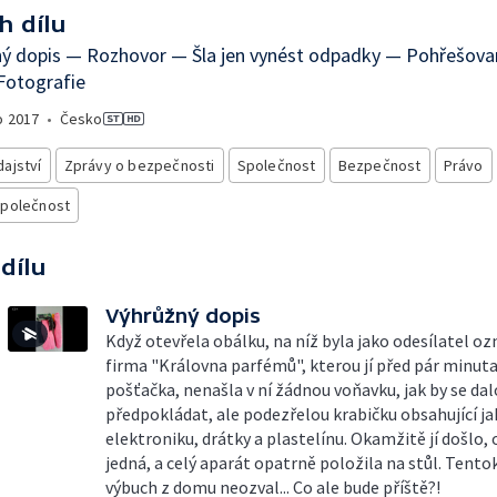
h dílu
ný dopis — Rozhovor — Šla jen vynést odpadky — Pohřešova
Fotografie
o
2017
•
Česko
ajství
Zprávy o bezpečnosti
Společnost
Bezpečnost
Právo
společnost
 dílu
Výhrůžný dopis
Když otevřela obálku, na níž byla jako odesílatel o
firma "Královna parfémů", kterou jí před pár minut
pošťačka, nenašla v ní žádnou voňavku, jak by se dal
předpokládat, ale podezřelou krabičku obsahující ja
elektroniku, drátky a plastelínu. Okamžitě jí došlo, 
jedná, a celý aparát opatrně položila na stůl. Tentok
výbuch z domu neozval... Co ale bude příště?!