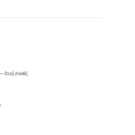
 — Drzý zloděj
e