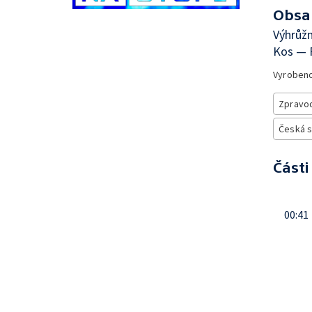
Obsa
Výhrůž
Kos — 
Vyroben
Zpravod
Česká 
Části
00:41