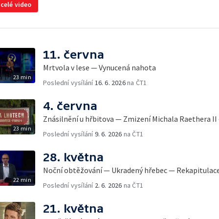
 celé video
11. června
Mrtvola v lese — Vynucená nahota
23 min
Poslední vysílání
16. 6. 2026
na ČT1
4. června
Znásilnění u hřbitova — Zmizení Michala Raethera II
23 min
Poslední vysílání
9. 6. 2026
na ČT1
28. května
Noční obtěžování — Ukradený hřebec — Rekapitulac
22 min
Poslední vysílání
2. 6. 2026
na ČT1
21. května