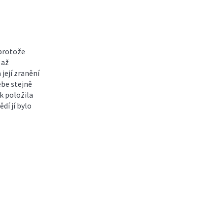
 protože
 až
 její zranění
ebe stejně
k položila
dí jí bylo