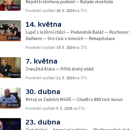
Největší sbírkový podvod — Balada vězeňská
22 min
Poslední vysílání
26. 5. 2026
na ČT1
14. května
Lupič s ležérní chůzí — Podvodník Baláž — Rozhovor
23 min
Daňkem — Sto tisíc v mincích — Rekapitulace
Poslední vysílání
19. 5. 2026
na ČT1
7. května
Zneužitá Klára — Příliš drahý oběd
23 min
Poslední vysílání
12. 5. 2026
na ČT1
30. dubna
Mrtvý ze Zadních Milířů — Chudší o 800 tisíc korun
23 min
Poslední vysílání
5. 5. 2026
na ČT1
23. dubna
Znásilněný — Agresivní cyklista — (Ne)bezpečné zla