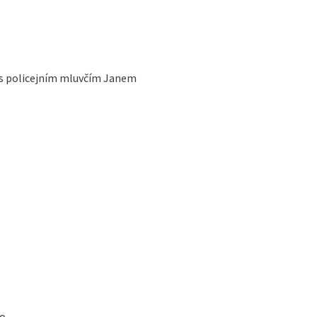
 s policejním mluvčím Janem
to