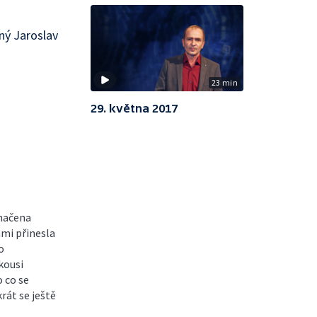
ný Jaroslav
23 min
29. května 2017
značena
ami přinesla
o
kousi
o co se
rát se ještě