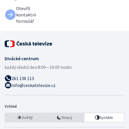
Otevřít
kontaktní
formulář
Divácké centrum
každý všední den:
8:00—16:00 hodin
261 136 113
info@ceskatelevize.cz
Vzhled
Světlý
Tmavý
Systém