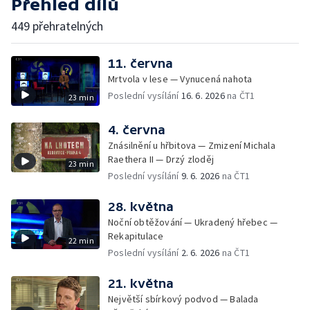
Přehled dílů
449 přehratelných
11. června
Mrtvola v lese — Vynucená nahota
Poslední vysílání
16. 6. 2026
na ČT1
23 min
4. června
Znásilnění u hřbitova — Zmizení Michala
Raethera II — Drzý zloděj
23 min
Poslední vysílání
9. 6. 2026
na ČT1
28. května
Noční obtěžování — Ukradený hřebec —
Rekapitulace
22 min
Poslední vysílání
2. 6. 2026
na ČT1
21. května
Největší sbírkový podvod — Balada