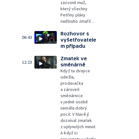
zazvonil muž,
který všechny
Petřiny plány
nadlouho zmařil…
Rozhovor s
06:43
vyšetřovatele
m případu
Zmatek ve
12:23
směnárně
Když ta dvojice
odešla,
prodavačka
a zároveň
směnárnice
v jedné osobě
neměla dobrý
pocit. V hlavě jí
dozníval zmatek
z uplynulých minut.
A když si