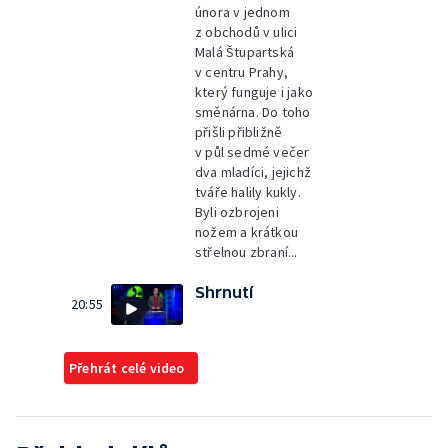
února v jednom
z obchodů v ulici
Malá Štupartská
v centru Prahy,
který funguje i jako
směnárna. Do toho
přišli přibližně
v půl sedmé večer
dva mladíci, jejichž
tváře halily kukly.
Byli ozbrojeni
nožem a krátkou
střelnou zbraní...
Shrnutí
20:55
Přehrát celé video