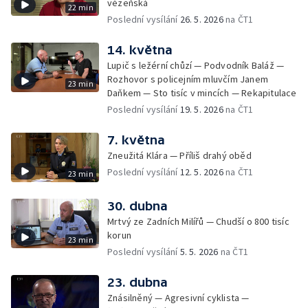
vězeňská
22 min
Poslední vysílání
26. 5. 2026
na ČT1
14. května
Lupič s ležérní chůzí — Podvodník Baláž —
Rozhovor s policejním mluvčím Janem
23 min
Daňkem — Sto tisíc v mincích — Rekapitulace
Poslední vysílání
19. 5. 2026
na ČT1
7. května
Zneužitá Klára — Příliš drahý oběd
Poslední vysílání
12. 5. 2026
na ČT1
23 min
30. dubna
Mrtvý ze Zadních Milířů — Chudší o 800 tisíc
korun
23 min
Poslední vysílání
5. 5. 2026
na ČT1
23. dubna
Znásilněný — Agresivní cyklista —