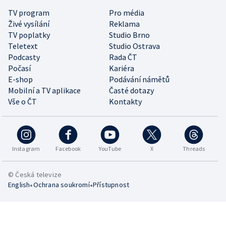
TV program
Pro média
Živé vysílání
Reklama
TV poplatky
Studio Brno
Teletext
Studio Ostrava
Podcasty
Rada ČT
Počasí
Kariéra
E-shop
Podávání námětů
Mobilní a TV aplikace
Časté dotazy
Vše o ČT
Kontakty
Instagram
Facebook
YouTube
X
Threads
© Česká televize
•
•
English
Ochrana soukromí
Přístupnost