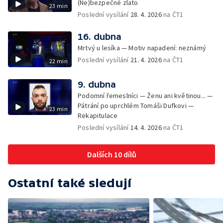
(Ne)bezpečné zlato
23 min
Poslední vysílání
28. 4. 2026
na ČT1
16. dubna
Mrtvý u lesíka — Motiv napadení: neznámý
Poslední vysílání
21. 4. 2026
na ČT1
22 min
9. dubna
Podomní řemeslníci — Ženu ani květinou... —
Pátrání po uprchlém Tomáši Dufkovi —
23 min
Rekapitulace
Poslední vysílání
14. 4. 2026
na ČT1
Dalších 10 dílů
Ostatní také sledují