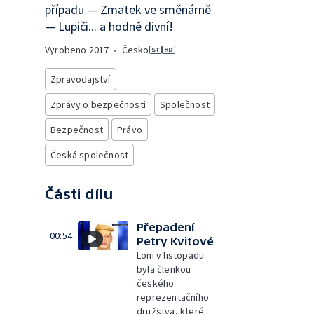
případu — Zmatek ve směnárně
— Lupiči... a hodně divní!
Vyrobeno
2017
•
Česko
Zpravodajství
Zprávy o bezpečnosti
Společnost
Bezpečnost
Právo
Česká společnost
Části dílu
Přepadení
00:54
Petry Kvitové
Loni v listopadu
byla členkou
českého
reprezentačního
družstva, které