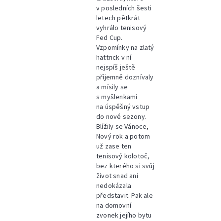
v posledních šesti
letech pětkrát
vyhrálo tenisový
Fed Cup.
Vzpomínky na zlatý
hattrick v ní
nejspíš ještě
příjemně doznívaly
a mísily se
s myšlenkami
na úspěšný vstup
do nové sezony.
Blížily se Vánoce,
Nový rok a potom
už zase ten
tenisový kolotoč,
bez kterého si svůj
život snad ani
nedokázala
představit. Pak ale
na domovní
zvonek jejího bytu