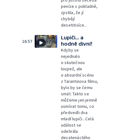
pro jistotu sečetla
peníze v pokladně,
zjistila, že jí
chybějí
desetitisíce...
Lupiči... a
16:57
hodně divní!
Kdyby se
nejednalo
o skutečnou
loupež, ale
o absurdní scénu
z Tarantinova filmu,
bylo by se čemu
smát. Takto se
můžeme jen jemně
usmívat tomu, co
předvedli dva
mladí lupiči...Celá
událost se
odehrála
devatenáctého