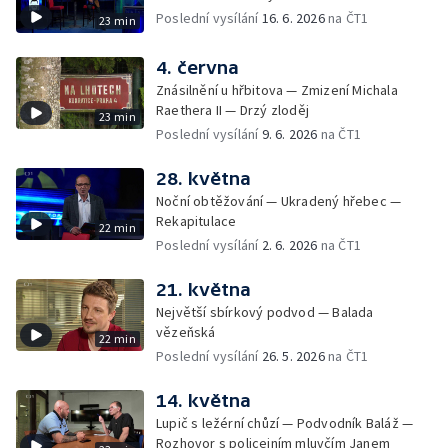
Poslední vysílání
16. 6. 2026
na ČT1
23 min
4. června
Znásilnění u hřbitova — Zmizení Michala
Raethera II — Drzý zloděj
23 min
Poslední vysílání
9. 6. 2026
na ČT1
28. května
Noční obtěžování — Ukradený hřebec —
Rekapitulace
22 min
Poslední vysílání
2. 6. 2026
na ČT1
21. května
Největší sbírkový podvod — Balada
vězeňská
22 min
Poslední vysílání
26. 5. 2026
na ČT1
14. května
Lupič s ležérní chůzí — Podvodník Baláž —
Rozhovor s policejním mluvčím Janem