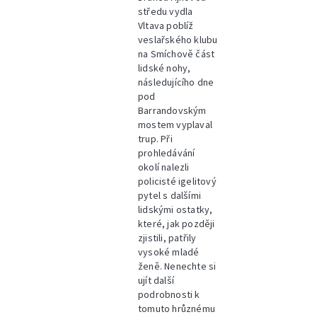
středu vydla
Vltava poblíž
veslařského klubu
na Smíchově část
lidské nohy,
následujícího dne
pod
Barrandovským
mostem vyplaval
trup. Při
prohledávání
okolí nalezli
policisté igelitový
pytel s dalšími
lidskými ostatky,
které, jak později
zjistili, patřily
vysoké mladé
ženě. Nenechte si
ujít další
podrobnosti k
tomuto hrůznému