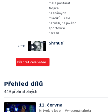
měla postarat
trojice
neznámých
mladíků. Ti ale
netušili, na jakého
sportovce
narazili…
Shrnutí
20:31
Přehrát celé video
Přehled dílů
449 přehratelných
11. června
Mrtvola v lese — Vynucená nahota