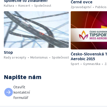
Společně to zvládnem!
Černé ovce
Kultura
Koncert
Společnost
Zpravodajství
Publicis
Stop
Česko-Slovenská T
Rady a recepty
Motorismus
Společnost
Aerobic 2015
Sport
Gymnastika
Z
Napište nám
Otevřít
kontaktní
formulář