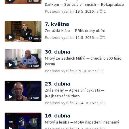
23 min
Daňkem — Sto tisíc v mincích — Rekapitulace
Poslední vysílání
19. 5. 2026
na ČT1
7. května
Zneužitá Klára — Příliš drahý oběd
Poslední vysílání
12. 5. 2026
na ČT1
23 min
30. dubna
Mrtvý ze Zadních Milířů — Chudší o 800 tisíc
korun
23 min
Poslední vysílání
5. 5. 2026
na ČT1
23. dubna
Znásilněný — Agresivní cyklista —
(Ne)bezpečné zlato
23 min
Poslední vysílání
28. 4. 2026
na ČT1
16. dubna
Mrtvý u lesíka — Motiv napadení: neznámý
Poslední vysílání
21. 4. 2026
na ČT1