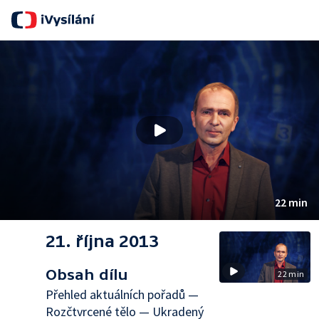
S
22 min
21. října 2013
Obsah dílu
22 min
Přehled aktuálních pořadů —
Rozčtvrcené tělo — Ukradený