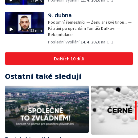
22 min
9. dubna
Podomní řemeslníci — Ženu ani květinou... —
Pátrání po uprchlém Tomáši Dufkovi —
23 min
Rekapitulace
Poslední vysílání
14. 4. 2026
na ČT1
Dalších 10 dílů
Ostatní také sledují