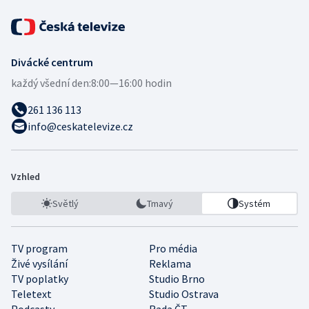
Divácké centrum
každý všední den:
8:00—16:00 hodin
261 136 113
info@ceskatelevize.cz
Vzhled
Světlý
Tmavý
Systém
TV program
Pro média
Živé vysílání
Reklama
TV poplatky
Studio Brno
Teletext
Studio Ostrava