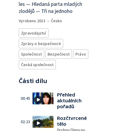
les — Hledaná parta mladých
zlodějů — Tři na jednoho
Vyrobeno
2013
•
Česko
Zpravodajství
Zprávy o bezpečnosti
Společnost
Bezpečnost
Právo
Česká společnost
Části dílu
Přehled
00:45
aktuálních
pořadů
Rozčtvrcené
02:23
tělo
Druhou říjnovou