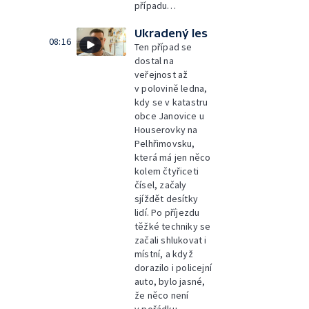
případu…
Ukradený les
08:16
Ten případ se
dostal na
veřejnost až
v polovině ledna,
kdy se v katastru
obce Janovice u
Houserovky na
Pelhřimovsku,
která má jen něco
kolem čtyřiceti
čísel, začaly
sjíždět desítky
lidí. Po příjezdu
těžké techniky se
začali shlukovat i
místní, a když
dorazilo i policejní
auto, bylo jasné,
že něco není