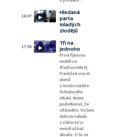
v pořádku…
Hledaná
16:07
parta
mladých
zlodějů
Tři na
17:56
jednoho
První říjnovou
neděli se
třiadvacetiletý
František vracel
domů
z mistrovského
fotbalového
utkání. Nutno
podotknout, že
vítězného. Ovšem
dobrou náladu
z vítězství si
neměl užívat
dlouho. O to se