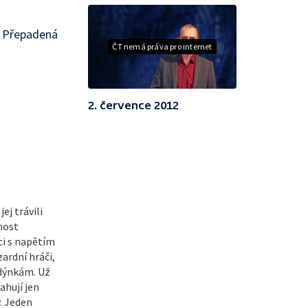
 Přepadená
ČT nemá práva pro internet
2. července 2012
ej trávili
dnost
ci s napětím
zardní hráči,
edýnkám. Už
ahují jen
y. Jeden