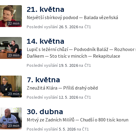
21. května
Největší sbírkový podvod — Balada vězeňská
22 min
Poslední vysílání
26. 5. 2026
na ČT1
14. května
Lupič s ležérní chůzí — Podvodník Baláž — Rozhovor
23 min
Daňkem — Sto tisíc v mincích — Rekapitulace
Poslední vysílání
19. 5. 2026
na ČT1
7. května
Zneužitá Klára — Příliš drahý oběd
23 min
Poslední vysílání
12. 5. 2026
na ČT1
30. dubna
Mrtvý ze Zadních Milířů — Chudší o 800 tisíc korun
23 min
Poslední vysílání
5. 5. 2026
na ČT1