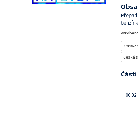
Obsa
Přepad
benzín
Vyroben
Zpravod
Česká 
Části
00:32