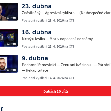
23. dubna
Znásilněný — Agresivní cyklista — (Ne)bezpečné zla
23 min
Poslední vysílání
28. 4. 2026
na ČT1
16. dubna
Mrtvý u lesíka — Motiv napadení: neznámý
22 min
Poslední vysílání
21. 4. 2026
na ČT1
9. dubna
Podomní řemeslníci — Ženu ani květinou... — Pátrán
23 min
— Rekapitulace
Poslední vysílání
14. 4. 2026
na ČT1
Dalších 10 dílů
í