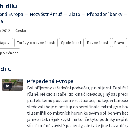
h dílu
ená Evropa — Nezvěstný muž — Zlato — Přepadení banky —
ka
o
2012
•
Česko
ajství
Zprávy o bezpečnosti
Společnost
Bezpečnost
Právo
společnost
 dílu
Přepadená Evropa
Byl příjemný středeční podvečer, první jarní. Tepličtí j
různě. Někdo si zašel do kina či divadla, jiný dal pře
přátelskému posezení v restauraci, hokejoví fanouš
sledovali boje o postup do semifinále extraligy a ha
ti zamířili do místních heren ke svým oblíbeným b
jsme si tak nějak zvykli na to, že tyto podniky nepřit
více či méně závislé pacienty, ale také jiné hazardér