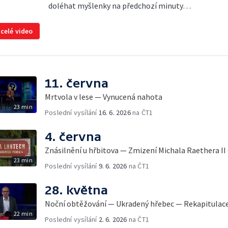
doléhat myšlenky na předchozí minuty…
 celé video
11. června
Mrtvola v lese — Vynucená nahota
23 min
Poslední vysílání
16. 6. 2026
na ČT1
4. června
Znásilnění u hřbitova — Zmizení Michala Raethera II
23 min
Poslední vysílání
9. 6. 2026
na ČT1
28. května
Noční obtěžování — Ukradený hřebec — Rekapitulac
22 min
Poslední vysílání
2. 6. 2026
na ČT1