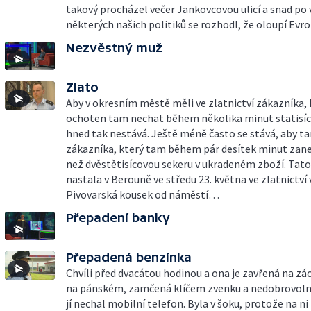
takový procházel večer Jankovcovou ulicí a snad po
některých našich politiků se rozhodl, že oloupí Ev
Nezvěstný muž
Zlato
Aby v okresním městě měli ve zlatnictví zákazníka, 
ochoten tam nechat během několika minut statisíce
hned tak nestává. Ještě méně často se stává, aby t
zákazníka, který tam během pár desítek minut zane
než dvěstětisícovou sekeru v ukradeném zboží. Tato
nastala v Berouně ve středu 23. května ve zlatnictví v
Pivovarská kousek od náměstí…
Přepadení banky
Přepadená benzínka
Chvíli před dvacátou hodinou a ona je zavřená na zá
na pánském, zamčená klíčem zvenku a nedobrovoln
jí nechal mobilní telefon. Byla v šoku, protože na ni