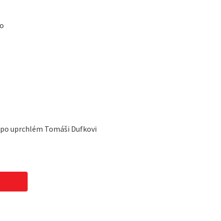
to
í po uprchlém Tomáši Dufkovi