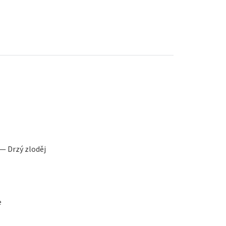
 — Drzý zloděj
e