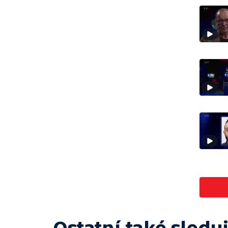
Ostatní také sleduj