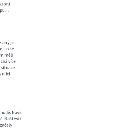
 vzoru
ropu…
který je
, to se
am měli
chá více
 situace
 ulici
chodě. Navíc
ě. Naštěstí
 začaly