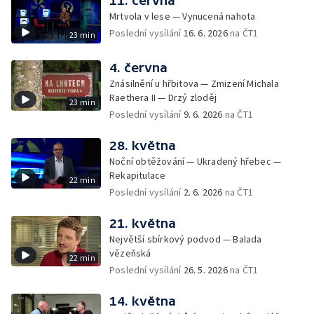
11. června
Mrtvola v lese — Vynucená nahota
Poslední vysílání
16. 6. 2026
na ČT1
23 min
4. června
Znásilnění u hřbitova — Zmizení Michala
Raethera II — Drzý zloděj
23 min
Poslední vysílání
9. 6. 2026
na ČT1
28. května
Noční obtěžování — Ukradený hřebec —
Rekapitulace
22 min
Poslední vysílání
2. 6. 2026
na ČT1
21. května
Největší sbírkový podvod — Balada
vězeňská
22 min
Poslední vysílání
26. 5. 2026
na ČT1
14. května