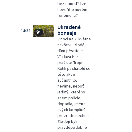
bezcitnost? Lze
hovořit o novém
fenoménu?
Ukradené
14:32
bonsaje
V noci na 2. května
navštívili zloději
dům pěstitele
Václava K. z
pražské Troje.
Kolik pachatelů se
této akce
zúčastnilo,
nevíme, neboť
jediný, kterého
zatím policie
dopadla, jména
svých kompliců
prozradit nechce.
Zloději byli
pravděpodobně