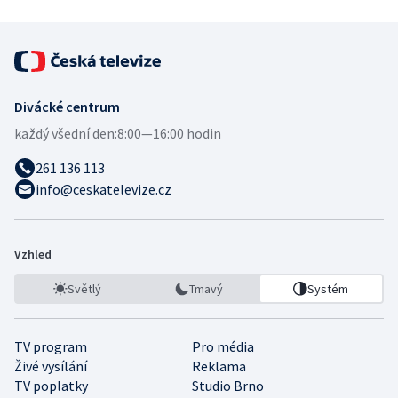
Divácké centrum
každý všední den:
8:00—16:00 hodin
261 136 113
info@ceskatelevize.cz
Vzhled
Světlý
Tmavý
Systém
TV program
Pro média
Živé vysílání
Reklama
TV poplatky
Studio Brno