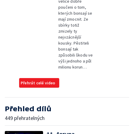
velice dobře
poučeni o tom,
kterých bonsají se
mají zmocnit. Ze
sbírky totiž
zmizely ty
nejvzácnější
kousky. Pěstiteli
bonsají tak
způsobili škodu ve
výši jednoho a půl
milionu korun…
Přehrát celé video
Přehled dílů
449 přehratelných