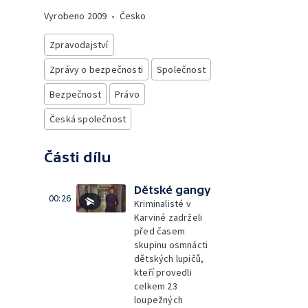
Vyrobeno
2009
•
Česko
Zpravodajství
Zprávy o bezpečnosti
Společnost
Bezpečnost
Právo
Česká společnost
Části dílu
Dětské gangy
00:26
Kriminalisté v
Karviné zadrželi
před časem
skupinu osmnácti
dětských lupičů,
kteří provedli
celkem 23
loupežných