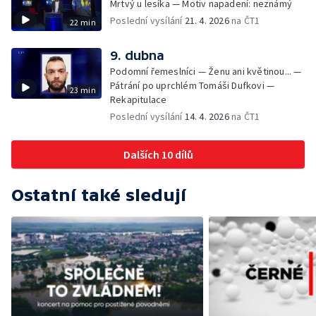
Mrtvý u lesíka — Motiv napadení: neznámý
Poslední vysílání
21. 4. 2026
na ČT1
22 min
9. dubna
Podomní řemeslníci — Ženu ani květinou... —
Pátrání po uprchlém Tomáši Dufkovi —
23 min
Rekapitulace
Poslední vysílání
14. 4. 2026
na ČT1
Dalších 10 dílů
Ostatní také sledují