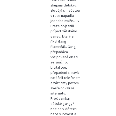
Ostravě-Porubě
skupina dětských
zlodějů s mačetou
v ruce napadla
jednoho muže… V
Praze objasnili
případ dětského
gangu, který si
říkal Gang
Plameňák. Gang
přepadával
vytipované oběti
se značnou
brutalitou,
přepadení si navíc
natáčeli telefonem
a záznamy potom
zveřejňovali na
internetu.
Proč vznikají
dětské gangy?
Kde se v dětech
bere surovost a