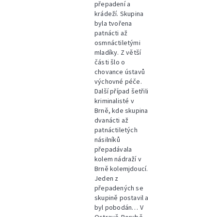
přepadení a
krádeží. Skupina
byla tvořena
patnácti až
osmnáctiletými
mladíky. Z větší
části šlo o
chovance ústavů
výchovné péče.
Další případ šetřili
kriminalisté v
Brně, kde skupina
dvanácti až
patnáctiletých
násilníků
přepadávala
kolem nádraží v
Brně kolemjdoucí.
Jeden z
přepadených se
skupině postavil a
byl pobodán… V