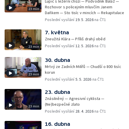
Lupič s ležérní chůzí — Podvodník Baláž —
Rozhovor s policejním mluvčím Janem
23 min
Daňkem — Sto tisíc v mincích — Rekapitulace
Poslední vysílání
19. 5. 2026
na ČT1
7. května
Zneužitá Klára — Příliš drahý oběd
Poslední vysílání
12. 5. 2026
na ČT1
23 min
30. dubna
Mrtvý ze Zadních Milířů — Chudší o 800 tisíc
korun
23 min
Poslední vysílání
5. 5. 2026
na ČT1
23. dubna
Znásilněný — Agresivní cyklista —
(Ne)bezpečné zlato
23 min
Poslední vysílání
28. 4. 2026
na ČT1
16. dubna