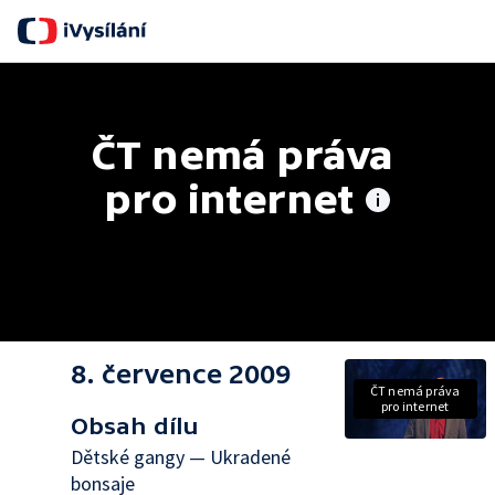
S
ČT nemá práva 
pro internet
8. července 2009
ČT nemá práva
pro internet
Obsah dílu
Dětské gangy — Ukradené
bonsaje