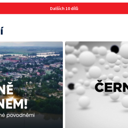
Dalších 10 dílů
í