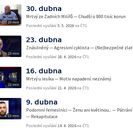
30. dubna
Mrtvý ze Zadních Milířů — Chudší o 800 tisíc korun
23 min
Poslední vysílání
5. 5. 2026
na ČT1
23. dubna
Znásilněný — Agresivní cyklista — (Ne)bezpečné zla
23 min
Poslední vysílání
28. 4. 2026
na ČT1
16. dubna
Mrtvý u lesíka — Motiv napadení: neznámý
22 min
Poslední vysílání
21. 4. 2026
na ČT1
9. dubna
Podomní řemeslníci — Ženu ani květinou... — Pátrán
23 min
— Rekapitulace
Poslední vysílání
14. 4. 2026
na ČT1