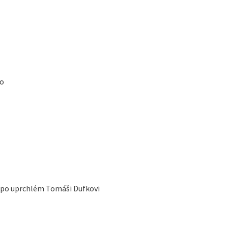
to
í po uprchlém Tomáši Dufkovi