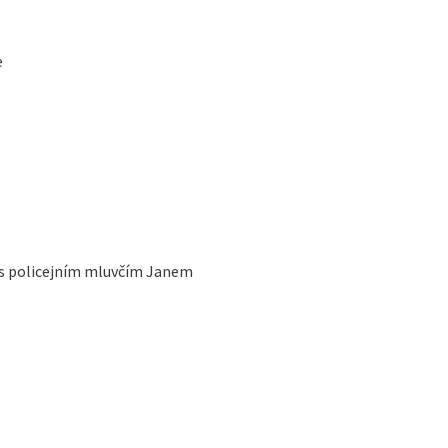
e
 s policejním mluvčím Janem