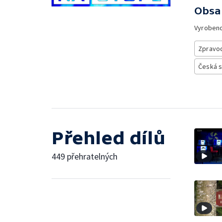
Obsa
Vyroben
Zpravod
Česká 
Přehled dílů
449 přehratelných