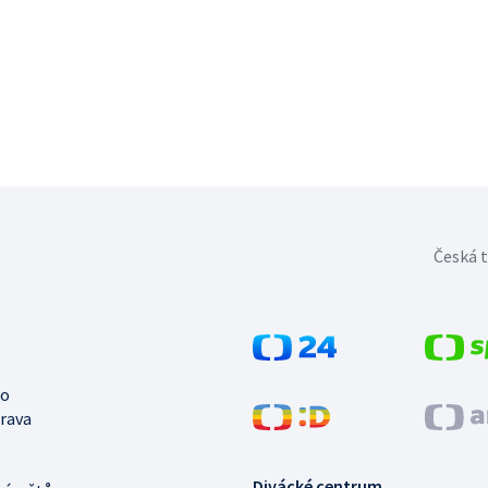
Česká t
no
trava
Divácké centrum