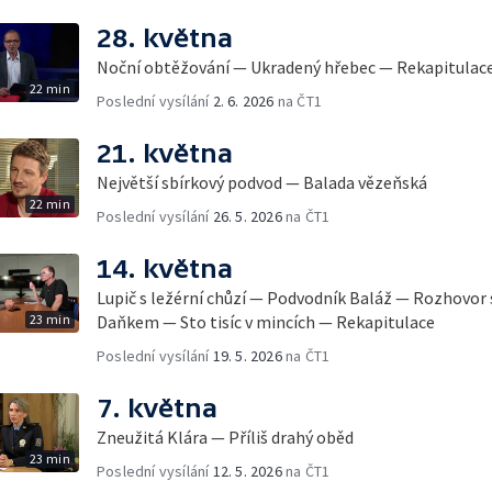
28. května
Noční obtěžování — Ukradený hřebec — Rekapitulac
22 min
Poslední vysílání
2. 6. 2026
na ČT1
21. května
Největší sbírkový podvod — Balada vězeňská
22 min
Poslední vysílání
26. 5. 2026
na ČT1
14. května
Lupič s ležérní chůzí — Podvodník Baláž — Rozhovor
23 min
Daňkem — Sto tisíc v mincích — Rekapitulace
Poslední vysílání
19. 5. 2026
na ČT1
7. května
Zneužitá Klára — Příliš drahý oběd
23 min
Poslední vysílání
12. 5. 2026
na ČT1