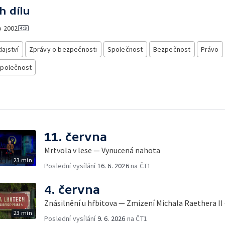
h dílu
o
2002
ajství
Zprávy o bezpečnosti
Společnost
Bezpečnost
Právo
společnost
11. června
Mrtvola v lese — Vynucená nahota
23 min
Poslední vysílání
16. 6. 2026
na ČT1
4. června
Znásilnění u hřbitova — Zmizení Michala Raethera II
23 min
Poslední vysílání
9. 6. 2026
na ČT1