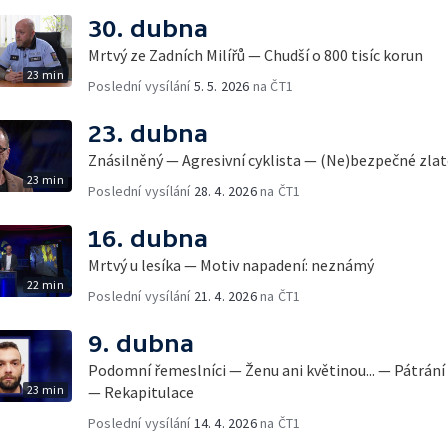
30. dubna
Mrtvý ze Zadních Milířů — Chudší o 800 tisíc korun
23 min
Poslední vysílání
5. 5. 2026
na ČT1
23. dubna
Znásilněný — Agresivní cyklista — (Ne)bezpečné zla
23 min
Poslední vysílání
28. 4. 2026
na ČT1
16. dubna
Mrtvý u lesíka — Motiv napadení: neznámý
22 min
Poslední vysílání
21. 4. 2026
na ČT1
9. dubna
Podomní řemeslníci — Ženu ani květinou... — Pátrán
23 min
— Rekapitulace
Poslední vysílání
14. 4. 2026
na ČT1