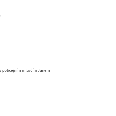
e
 s policejním mluvčím Janem