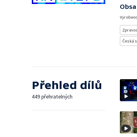
Obsa
Vyroben
Zpravod
Česká 
Přehled dílů
449 přehratelných