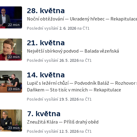
28. května
Noční obtěžování — Ukradený hřebec — Rekapitulac
22 min
Poslední vysílání
2. 6. 2026
na ČT1
21. května
Největší sbírkový podvod — Balada vězeňská
22 min
Poslední vysílání
26. 5. 2026
na ČT1
14. května
Lupič s ležérní chůzí — Podvodník Baláž — Rozhovor
23 min
Daňkem — Sto tisíc v mincích — Rekapitulace
Poslední vysílání
19. 5. 2026
na ČT1
7. května
Zneužitá Klára — Příliš drahý oběd
23 min
Poslední vysílání
12. 5. 2026
na ČT1