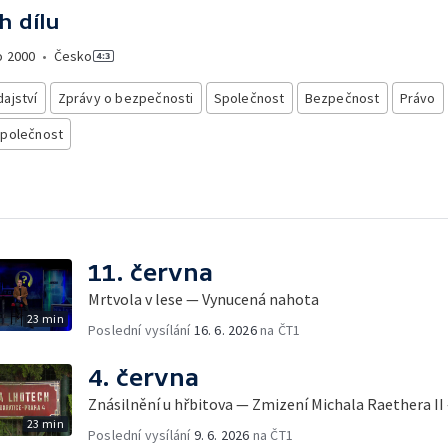
h dílu
o
2000
•
Česko
ajství
Zprávy o bezpečnosti
Společnost
Bezpečnost
Právo
společnost
11. června
Mrtvola v lese — Vynucená nahota
23 min
Poslední vysílání
16. 6. 2026
na ČT1
4. června
Znásilnění u hřbitova — Zmizení Michala Raethera II
23 min
Poslední vysílání
9. 6. 2026
na ČT1