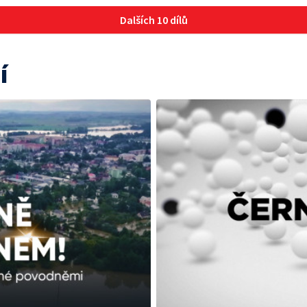
Dalších 10 dílů
í