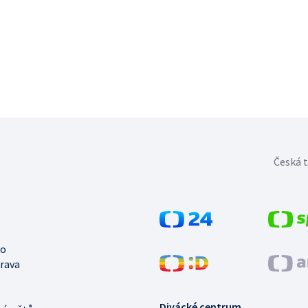
Česká t
no
trava
Divácké centrum