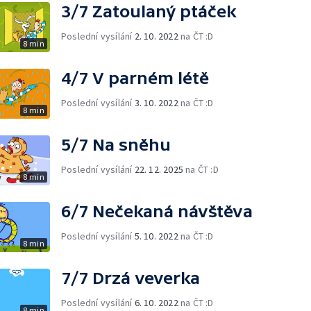
3/7 Zatoulaný ptáček
Poslední vysílání
2. 10. 2022
na ČT :D
8 min
4/7 V parném létě
Poslední vysílání
3. 10. 2022
na ČT :D
8 min
5/7 Na sněhu
Poslední vysílání
22. 12. 2025
na ČT :D
8 min
6/7 Nečekaná návštěva
Poslední vysílání
5. 10. 2022
na ČT :D
8 min
7/7 Drzá veverka
Poslední vysílání
6. 10. 2022
na ČT :D
8 min