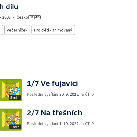
h dílu
o
2008
•
Česko
i
Večerníček
Pro děti - animovaný
1/7 Ve fujavici
Poslední vysílání
30. 9. 2022
na ČT :D
8 min
2/7 Na třešních
Poslední vysílání
1. 10. 2022
na ČT :D
7 min