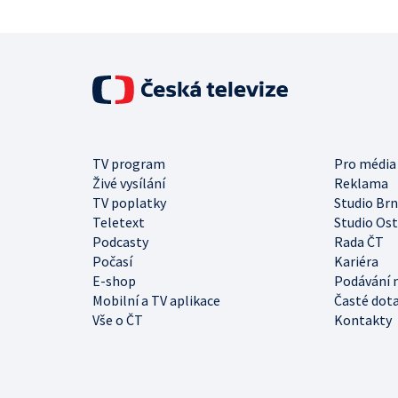
TV program
Pro média
Živé vysílání
Reklama
TV poplatky
Studio Br
Teletext
Studio Os
Podcasty
Rada ČT
Počasí
Kariéra
E-shop
Podávání 
Mobilní a TV aplikace
Časté dot
Vše o ČT
Kontakty