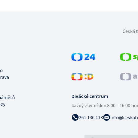
Česká t
no
trava
Divácké centrum
námětů
azy
každý všední den:
8:00—16:00 ho
261 136 113
info@ceskate