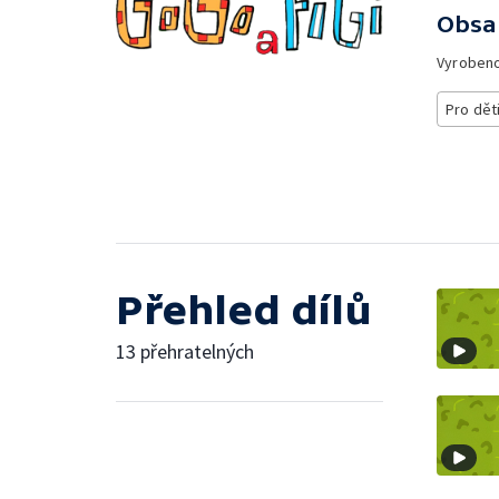
Obsa
Vyroben
Pro dět
Přehled dílů
13 přehratelných