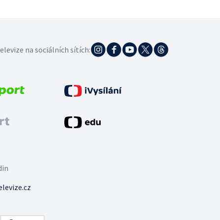
elevize na sociálních sítích:
din
levize.cz