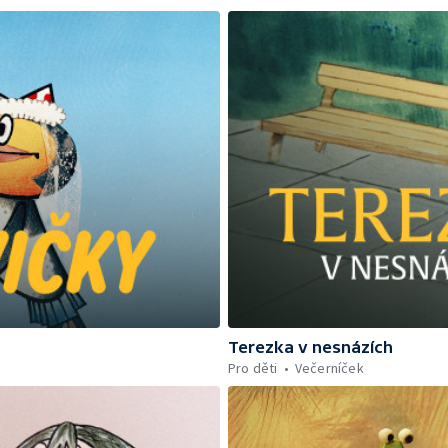
Terezka v nesnázích
Pro děti
Večerníček