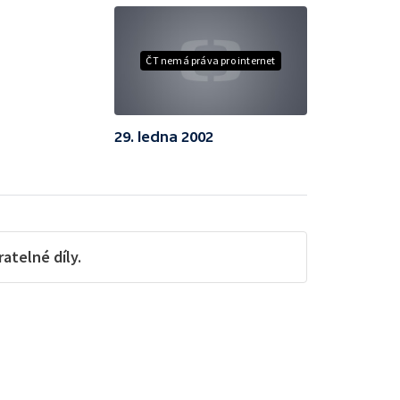
ČT nemá práva pro internet
29. ledna 2002
telné díly.