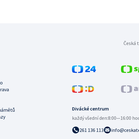
Česká t
no
trava
Divácké centrum
námětů
azy
každý všední den:
8:00—16:00 ho
261 136 113
info@ceskate