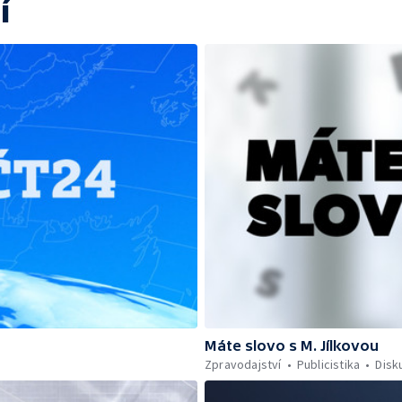
í
Máte slovo s M. Jílkovou
Zpravodajství
Publicistika
Disk