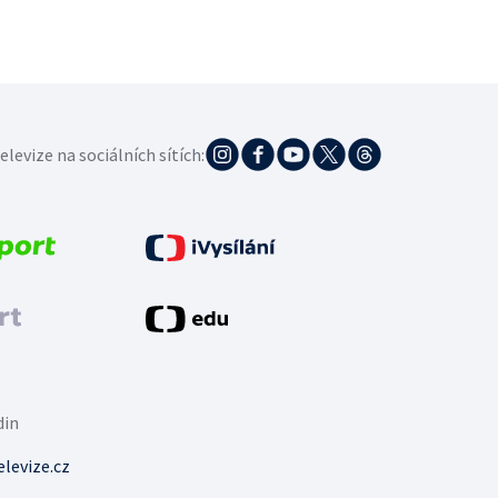
elevize na sociálních sítích:
din
levize.cz