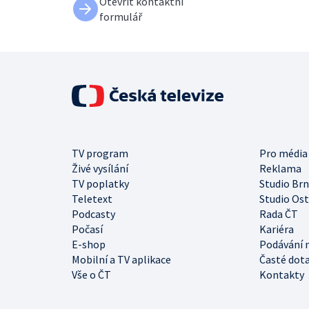
Otevřít kontaktní
formulář
TV program
Pro média
Živé vysílání
Reklama
TV poplatky
Studio Br
Teletext
Studio Os
Podcasty
Rada ČT
Počasí
Kariéra
E-shop
Podávání 
Mobilní a TV aplikace
Časté dot
Vše o ČT
Kontakty