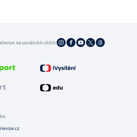
elevize na sociálních sítích:
din
levize.cz