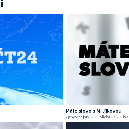
í
Máte slovo s M. Jílkovou
Zpravodajství
Publicistika
Disk