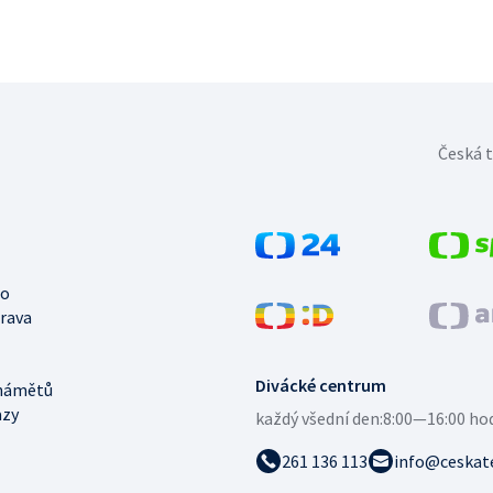
Česká t
no
trava
Divácké centrum
námětů
azy
každý všední den:
8:00—16:00 ho
261 136 113
info@ceskate