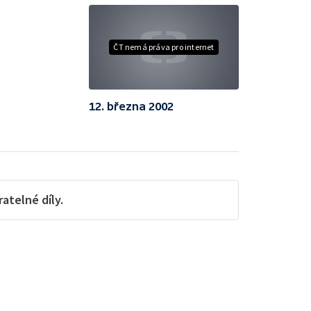
ČT nemá práva pro internet
12. března 2002
telné díly.