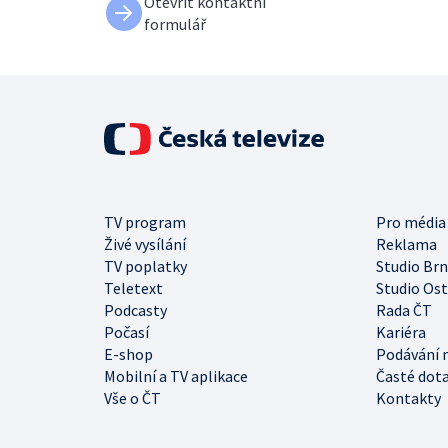
Otevřít kontaktní
formulář
TV program
Pro média
Živé vysílání
Reklama
TV poplatky
Studio Br
Teletext
Studio Os
Podcasty
Rada ČT
Počasí
Kariéra
E-shop
Podávání 
Mobilní a TV aplikace
Časté dot
Vše o ČT
Kontakty