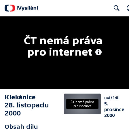
Search
ČT nemá práva 
pro internet
Klekánice
Další díl
ČT nemá práva
28. listopadu
5.
pro internet
prosince
2000
2000
Obsah dílu