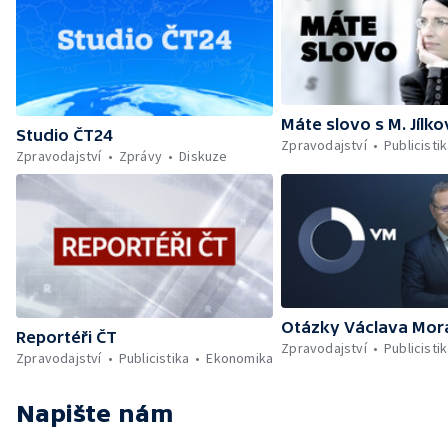
Máte slovo s M. Jílk
Studio ČT24
Zpravodajství
Publicisti
Zpravodajství
Zprávy
Diskuze
Otázky Václava Mor
Reportéři ČT
Zpravodajství
Publicisti
Zpravodajství
Publicistika
Ekonomika
Napište nám