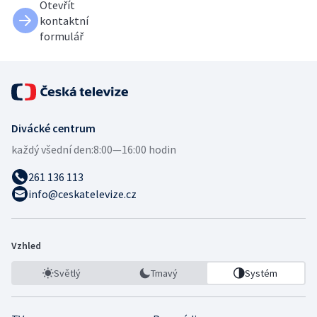
Otevřít
kontaktní
formulář
Divácké centrum
každý všední den:
8:00—16:00 hodin
261 136 113
info@ceskatelevize.cz
Vzhled
Světlý
Tmavý
Systém