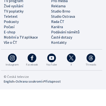
TV program
Pro média
Živé vysílání
Reklama
TV poplatky
Studio Brno
Teletext
Studio Ostrava
Podcasty
Rada ČT
Počasí
Kariéra
E-shop
Podávání námětů
Mobilní a TV aplikace
Časté dotazy
Vše o ČT
Kontakty
Instagram
Facebook
YouTube
X
Threads
© Česká televize
•
•
English
Ochrana soukromí
Přístupnost