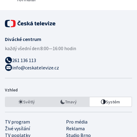
Divácké centrum
každý všední den:
8:00—16:00 hodin
261 136 113
info@ceskatelevize.cz
Vzhled
Světlý
Tmavý
Systém
TV program
Pro média
Živé vysílání
Reklama
TV poplatky
Studio Brno