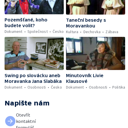
Pozemšťané, koho
Taneční besedy s
budete volit?
Moravankou
Dokument
Společnost
Česko
Kultura
Dechovka
Zábava
Swing po slovácku aneb
Minutovník Livie
Moravanka Jana Slabáka
Klausové
Dokument
Osobnosti
Česko
Dokument
Osobnosti
Politika
Napište nám
Otevřít
kontaktní
formulář