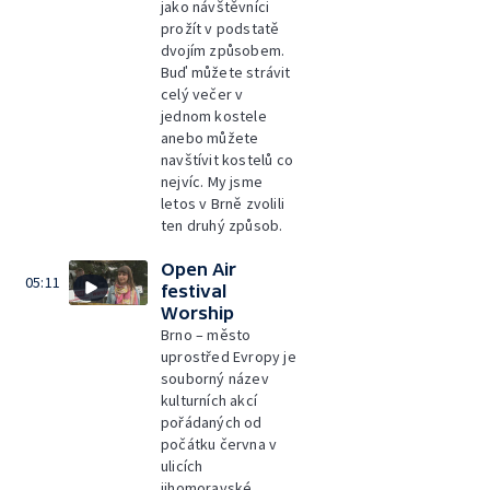
jako návštěvníci
prožít v podstatě
dvojím způsobem.
Buď můžete strávit
celý večer v
jednom kostele
anebo můžete
navštívit kostelů co
nejvíc. My jsme
letos v Brně zvolili
ten druhý způsob.
Open Air
05:11
festival
Worship
Brno – město
uprostřed Evropy je
souborný název
kulturních akcí
pořádaných od
počátku června v
ulicích
jihomoravské