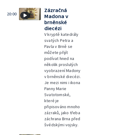
Zázračná
20:00
Madona v
brněnské
diecézi
V kryptě katedrály
svatých Petra a
Pavla v Brně se
můžete přijít
podívat hned na
několik proslulých
vyobrazení Madony
v brněnské diecézi.
Je mezi nimi i ikona
Panny Marie
Svatotomské,
které je
připisováno mnoho
zázraků, jako třeba
záchrana Brna před
švédskými vojsky.