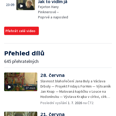
Jak to vidím já
23:09
Fejeton Hany
Pinknerové –
Poprvé a naposled
Přehrát celé video
Přehled dílů
645 přehratelných
28. června
Slavnost blahořečení Jana Buly a Václava
Drboly — Projekt Fridays ForHim — Výtvarník
27 min
Jan Knap — Malovaná kapličku v Louce na
Hodonínsku — Výstava Krajka v církvi, církev
v krajce, krajka v liturgickém umění —
Poslední vysílání
1. 7. 2026
na ČT2
iReportér
21. června