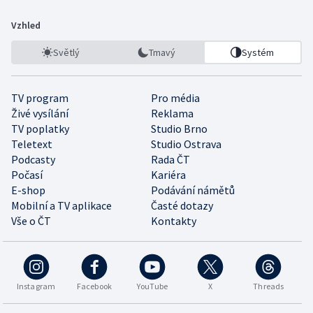
Vzhled
Světlý
Tmavý
Systém
TV program
Pro média
Živé vysílání
Reklama
TV poplatky
Studio Brno
Teletext
Studio Ostrava
Podcasty
Rada ČT
Počasí
Kariéra
E-shop
Podávání námětů
Mobilní a TV aplikace
Časté dotazy
Vše o ČT
Kontakty
Instagram
Facebook
YouTube
X
Threads