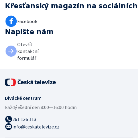
Křesťanský magazín
na sociálních
Facebook
Napište nám
Otevřít
kontaktní
formulář
Divácké centrum
každý všední den:
8:00—16:00 hodin
261 136 113
info@ceskatelevize.cz