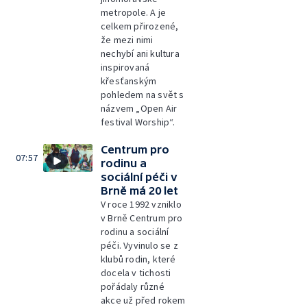
metropole. A je
celkem přirozené,
že mezi nimi
nechybí ani kultura
inspirovaná
křesťanským
pohledem na svět s
názvem „Open Air
festival Worship“.
Centrum pro
07:57
rodinu a
sociální péči v
Brně má 20 let
V roce 1992 vzniklo
v Brně Centrum pro
rodinu a sociální
péči. Vyvinulo se z
klubů rodin, které
docela v tichosti
pořádaly různé
akce už před rokem