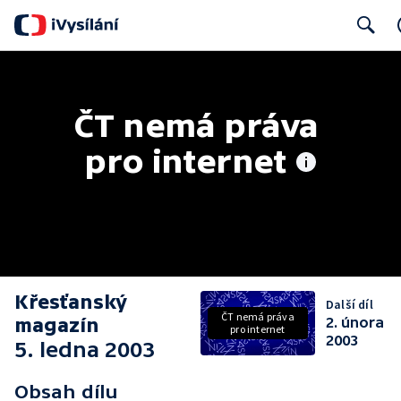
Search
ČT nemá práva 
pro internet
Křesťanský
Další díl
ČT nemá práva
magazín
2. února
pro internet
2003
5. ledna 2003
Obsah dílu