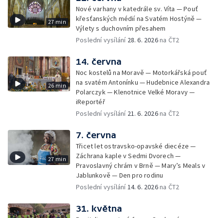
Nové varhany v katedrále sv. Víta — Pouť
křesťanských médií na Svatém Hostýně —
27 min
Výlety s duchovním přesahem
Poslední vysílání
28. 6. 2026
na ČT2
14. června
Noc kostelů na Moravě — Motorkářská pouť
na svatém Antonínku — Hudebnice Alexandra
26 min
Polarczyk — Klenotnice Velké Moravy —
iReportéř
Poslední vysílání
21. 6. 2026
na ČT2
7. června
Třicet let ostravsko-opavské diecéze —
Záchrana kaple v Sedmi Dvorech —
27 min
Pravoslavný chrám v Brně — Mary’s Meals v
Jablunkově — Den pro rodinu
Poslední vysílání
14. 6. 2026
na ČT2
31. května