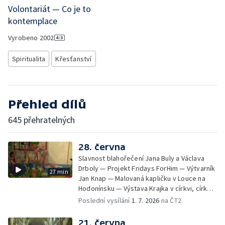
Volontariát — Co je to
kontemplace
Vyrobeno
2002
Spiritualita
Křesťanství
Přehled dílů
645 přehratelných
28. června
Slavnost blahořečení Jana Buly a Václava
Drboly — Projekt Fridays ForHim — Výtvarník
27 min
Jan Knap — Malovaná kapličku v Louce na
Hodonínsku — Výstava Krajka v církvi, církev
v krajce, krajka v liturgickém umění —
Poslední vysílání
1. 7. 2026
na ČT2
iReportér
21. června