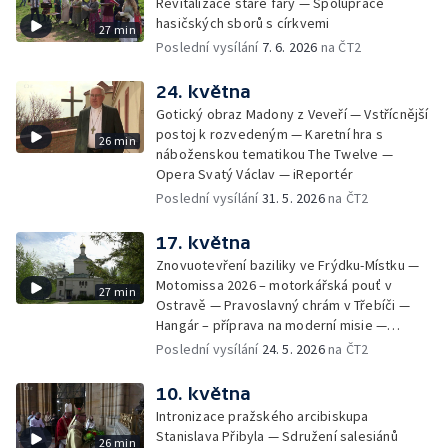
Revitalizace staré fary — Spolupráce
hasičských sborů s církvemi
27 min
Poslední vysílání
7. 6. 2026
na ČT2
24. května
Gotický obraz Madony z Veveří — Vstřícnější
postoj k rozvedeným — Karetní hra s
26 min
náboženskou tematikou The Twelve —
Opera Svatý Václav — iReportér
Poslední vysílání
31. 5. 2026
na ČT2
17. května
Znovuotevření baziliky ve Frýdku-Místku —
Motomissa 2026 – motorkářská pouť v
27 min
Ostravě — Pravoslavný chrám v Třebíči —
Hangár – příprava na moderní misie —
Opavská Kavárna pro radost
Poslední vysílání
24. 5. 2026
na ČT2
10. května
Intronizace pražského arcibiskupa
Stanislava Přibyla — Sdružení salesiánů
26 min