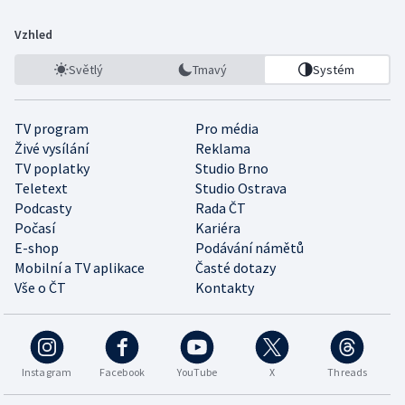
Vzhled
Světlý
Tmavý
Systém
TV program
Pro média
Živé vysílání
Reklama
TV poplatky
Studio Brno
Teletext
Studio Ostrava
Podcasty
Rada ČT
Počasí
Kariéra
E-shop
Podávání námětů
Mobilní a TV aplikace
Časté dotazy
Vše o ČT
Kontakty
Instagram
Facebook
YouTube
X
Threads