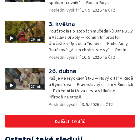
spolupracovníků — Bosco Boys
Poslední vysílání
17. 5. 2026
na ČT2
3. května
Pouť rodin Po stopách mučedníků Jana Buly
a Václava Drboly — Komunitní prostor
26 min
Útočiště v Újezdu u Tišnova — Knihu Anny
Boučkové „A ten chrám jste vy“ — Postní
betlém v kostele sv. Jakuba Většího v
Poslední vysílání
10. 5. 2026
na ČT2
Jihlavě
26. dubna
Pašije ve Frýdku-Místku — Nový oltář v Rudě
u Rýmařova — Pravoslavný chrám v Řimicích
27 min
— Extrémní křížová cesta v Hlučíně —
Přírodě na stopě
Poslední vysílání
3. 5. 2026
na ČT2
Dalších 10 dílů
Ostatní také sledují