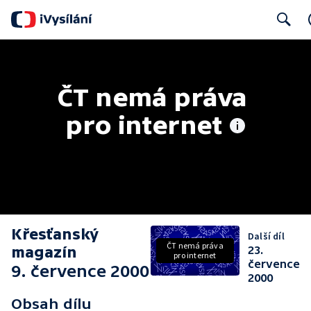
Search
ČT nemá práva 
pro internet
Křesťanský
Další díl
ČT nemá práva
magazín
23.
pro internet
července
9. července 2000
2000
Obsah dílu