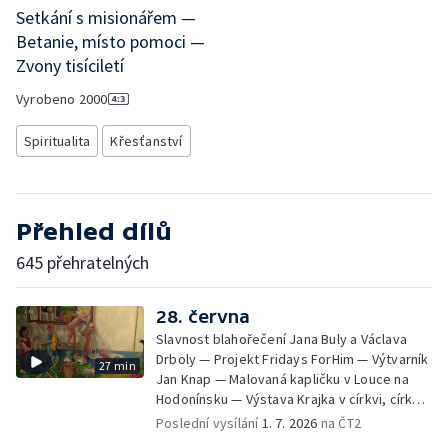
Setkání s misionářem —
Betanie, místo pomoci —
Zvony tisíciletí
Vyrobeno
2000
Spiritualita
Křesťanství
Přehled dílů
645 přehratelných
28. června
Slavnost blahořečení Jana Buly a Václava
Drboly — Projekt Fridays ForHim — Výtvarník
27 min
Jan Knap — Malovaná kapličku v Louce na
Hodonínsku — Výstava Krajka v církvi, církev
v krajce, krajka v liturgickém umění —
Poslední vysílání
1. 7. 2026
na ČT2
iReportér