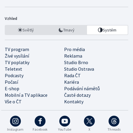
Vzhled
Světlý
Tmavý
Systém
TV program
Pro média
Živé vysílání
Reklama
TV poplatky
Studio Brno
Teletext
Studio Ostrava
Podcasty
Rada ČT
Počasí
Kariéra
E-shop
Podávání námětů
Mobilní a TV aplikace
Časté dotazy
Vše o ČT
Kontakty
Instagram
Facebook
YouTube
X
Threads