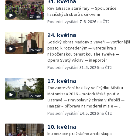
31. května
Revitalizace staré fary — Spolupráce
hasičských sborů s církvemi
27 min
Poslední vysílání
7. 6. 2026
na ČT2
24. května
Gotický obraz Madony z Veveří — Vstřícnější
postoj k rozvedeným — Karetní hra s
26 min
náboženskou tematikou The Twelve —
Opera Svatý Václav — iReportér
Poslední vysílání
31. 5. 2026
na ČT2
17. května
Znovuotevření baziliky ve Frýdku-Místku —
Motomissa 2026 – motorkářská pouť v
27 min
Ostravě — Pravoslavný chrám v Třebíči —
Hangár – příprava na moderní misie —
Opavská Kavárna pro radost
Poslední vysílání
24. 5. 2026
na ČT2
10. května
Intronizace pražského arcibiskupa