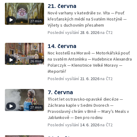
21. června
Nové varhany v katedrále sv. Víta — Pouť
křesťanských médií na Svatém Hostýně —
27 min
Výlety s duchovním přesahem
Poslední vysílání
28. 6. 2026
na ČT2
14. června
Noc kostelů na Moravě — Motorkářská pouť
na svatém Antonínku — Hudebnice Alexandra
26 min
Polarczyk — Klenotnice Velké Moravy —
iReportéř
Poslední vysílání
21. 6. 2026
na ČT2
7. června
Třicet let ostravsko-opavské diecéze —
Záchrana kaple v Sedmi Dvorech —
27 min
Pravoslavný chrám v Brně — Mary’s Meals v
Jablunkově — Den pro rodinu
Poslední vysílání
14. 6. 2026
na ČT2