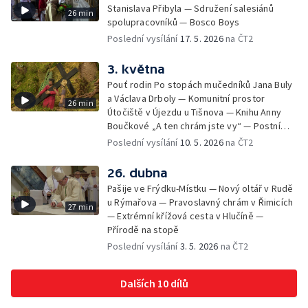
Stanislava Přibyla — Sdružení salesiánů
26 min
spolupracovníků — Bosco Boys
Poslední vysílání
17. 5. 2026
na ČT2
3. května
Pouť rodin Po stopách mučedníků Jana Buly
a Václava Drboly — Komunitní prostor
26 min
Útočiště v Újezdu u Tišnova — Knihu Anny
Boučkové „A ten chrám jste vy“ — Postní
betlém v kostele sv. Jakuba Většího v
Poslední vysílání
10. 5. 2026
na ČT2
Jihlavě
26. dubna
Pašije ve Frýdku-Místku — Nový oltář v Rudě
u Rýmařova — Pravoslavný chrám v Řimicích
27 min
— Extrémní křížová cesta v Hlučíně —
Přírodě na stopě
Poslední vysílání
3. 5. 2026
na ČT2
Dalších 10 dílů